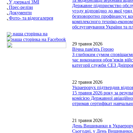
та модернізації аеронавігаці
У дзеркалі ЗМІ
Державне підприємство обслу
Прес-релізи
угоду відповідно до якої уряд 
Документи
безповоротно профінансує ко
Фото- та відеогалерея
комплексного техніко-економ
обслуговування України та пл
наша сторінка на
29 травня 2026
Вічна пам'ять Герою
З глибоким сумом сповіщаємо,
час виконання обов’язків вій
категорії служби СЕЗ Дніп
22 травня 2026
Украерорух підтвердив відпов
15 травня 2026 року за резул
комісією Державної авіаційно
отримав сертифікат навчально
21 травня 2026
День Вишиванки в Украерору
Сьогодні, у День Вишиванки,