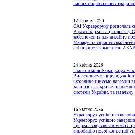
наших національних традицій
12 травня 2026
САІ Украероруху розпочала сп
В рамках реалізації проєкту
забезпечення для дизайну пр
Manager та європейської аген
співпрацю з компанією ASAP s.
24 квітня 2026
Цього тижня Украерорух мав 
Висловлюємо щиру вдячність 
Особливо цінуємо вагомий в
залишається критично важлив
системи України, та загальну
16 квітня 2026
Украерорух успішно завершив 
Украерорух успішно завершив 
що реалізовувався в межах 
апробацію нової концепції уп