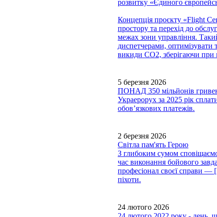
розвитку «Єдиного європейсь
Концепція проєкту «Flight Cen
простору та перехід до обслу
межах зони управління. Таки
диспетчерами, оптимізувати т
викиди CO2, зберігаючи при 
5 березня 2026
ПОНАД 350 мільйонів гри
Украерорух за 2025 рік сплати
обов’язкових платежів.
2 березня 2026
Світла пам'ять Герою
З глибоким сумом сповіщаємо,
час виконання бойового завда
професіонал своєї справи —
піхоти.
24 лютого 2026
24 лютого 2022 року - день, 