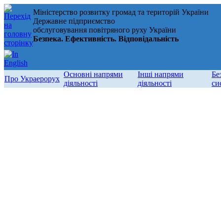
Міністерство розвитку громад та територій України
Державне підприємство
обслуговування повітряного руху України
Безпека. Ефективність. Відповідальність
Основні напрями
Інші напрями
Бе
Про Украерорух
діяльності
діяльності
си