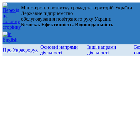
Міністерство розвитку громад та територій України
Державне підприємство
обслуговування повітряного руху України
Безпека. Ефективність. Відповідальність
Основні напрями
Інші напрями
Бе
Про Украерорух
діяльності
діяльності
си