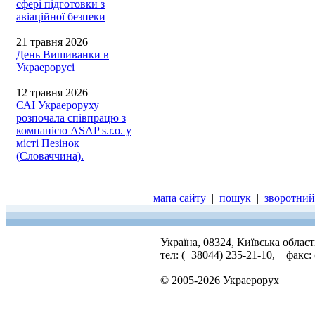
сфері підготовки з
авіаційної безпеки
21 травня 2026
День Вишиванки в
Украерорусі
12 травня 2026
САІ Украероруху
розпочала співпрацю з
компанією ASAP s.r.o. у
місті Пезінок
(Словаччина).
мапа сайту
|
пошук
|
зворотний 
Україна, 08324, Київська облас
тел: (+38044) 235-21-10, факс:
© 2005-2026 Украерорух