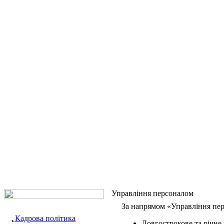
Управління персоналом
За напрямом «Управління пер
Кадрова політика
Довгострокове та річне