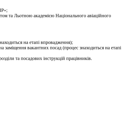
ПР»;
етом та Льотною академією Національного авіаційного
аходиться на етапі впровадження);
а заміщення вакантних посад (процес знаходиться на етапі
озділи та посадових інструкцій працівників.