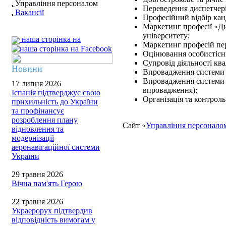
Управління персоналом
Переведення диспетчер
Вакансії
Професійний відбір ка
Маркетинг професії «Ди
університету;
наша сторінка на
Маркетинг професій пе
Оцінювання особистісн
Супровід діяльності ква
Новини
Впровадження системи о
Впровадження системи к
17 липня 2026
впровадження);
Іспанія підтверджує свою
Організація та контрол
прихильність до України
та профінансує
розроблення плану
Сайт «
Управління персонало
відновлення та
модернізації
аеронавігаційної системи
України
29 травня 2026
Вічна пам'ять Герою
22 травня 2026
Украерорух підтвердив
відповідність вимогам у