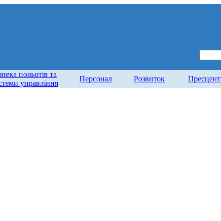
зпека польотів та
Персонал
Розвиток
Пресцент
стеми управління