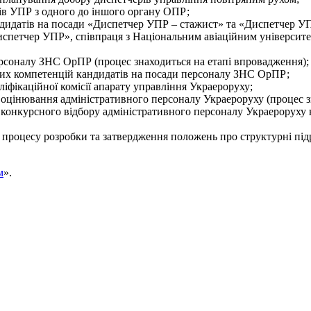
ів УПР з одного до іншого органу ОПР;
ндидатів на посади «Диспетчер УПР – стажист» та «Диспетчер У
спетчер УПР», співпраця з Національним авіаційним університ
рсоналу ЗНС ОрПР (процес знаходиться на етапі впровадження);
их компетенцій кандидатів на посади персоналу ЗНС ОрПР;
ліфікаційної комісії апарату управління Украероруху;
цінювання адміністративного персоналу Украероруху (процес зн
онкурсного відбору адміністративного персоналу Украероруху н
ь процесу розробки та затвердження положень про структурні підр
м
».