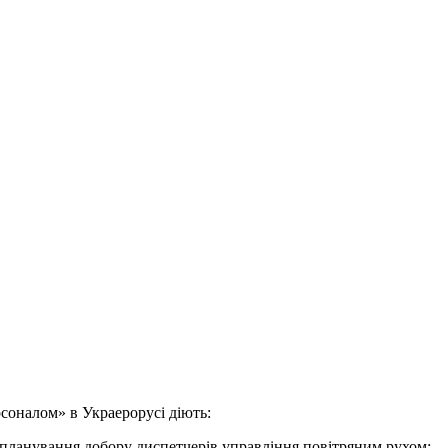
соналом» в Украерорусі діють:
 планування добору диспетчерів управління повітряним рухом;