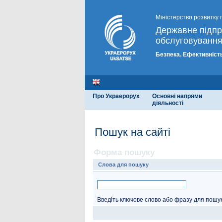
Міністерство розвитку 
Державне підп
обслуговування
Безпека. Ефективність
Про Украерорух
Основні напрями
діяльності
Пошук на сайті
Форма пошуку
Слова для пошуку
Введіть ключове слово або фразу для пошук