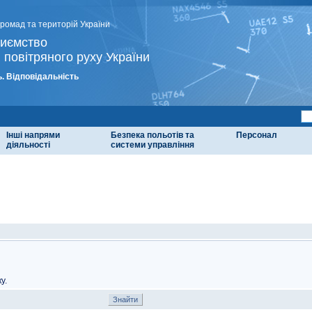
громад та територій України
риємство
 повітряного руху України
. Відповідальність
Інші напрями
Безпека польотів та
Персонал
діяльності
системи управління
у.