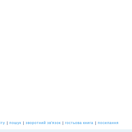
йту
|
пошук
|
зворотний зв'язок
|
гостьова книга
|
посилання