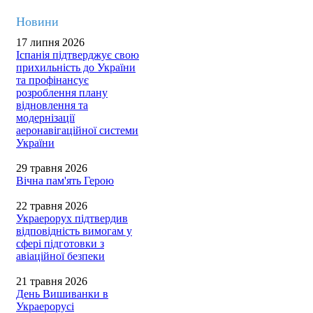
Новини
17 липня 2026
Іспанія підтверджує свою
прихильність до України
та профінансує
розроблення плану
відновлення та
модернізації
аеронавігаційної системи
України
29 травня 2026
Вічна пам'ять Герою
22 травня 2026
Украерорух підтвердив
відповідність вимогам у
сфері підготовки з
авіаційної безпеки
21 травня 2026
День Вишиванки в
Украерорусі