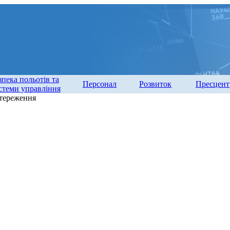
зпека польотів та
Персонал
Розвиток
Пресцент
стеми управління
стереження