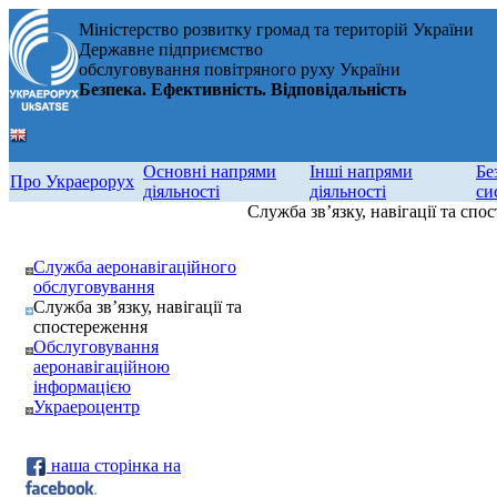
Міністерство розвитку громад та територій України
Державне підприємство
обслуговування повітряного руху України
Безпека. Ефективність. Відповідальність
Основні напрями
Інші напрями
Бе
Про Украерорух
діяльності
діяльності
си
Служба зв’язку, навігації та спо
Служба аеронавігаційного
обслуговування
Служба зв’язку, навігації та
спостереження
Обслуговування
аеронавігаційною
інформацією
Украероцентр
наша сторінка на