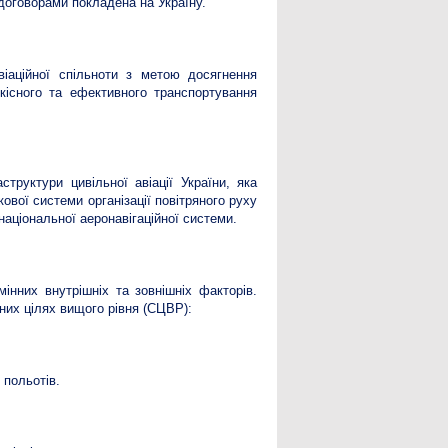
договорами покладена на Україну.
віаційної спільноти з метою досягнення
якісного та ефективного транспортування
труктури цивільної авіації України, яка
ової системи організації повітряного руху
 національної аеронавігаційної системи.
мінних внутрішніх та зовнішніх факторів.
них цілях вищого рівня (СЦВР):
 польотів.