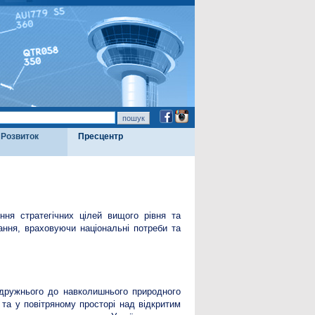
Розвиток
Пресцентр
ння стратегічних цілей вищого рівня та
ання, враховуючи національні потреби та
а дружнього до навколишнього природного
 та у повітряному просторі над відкритим