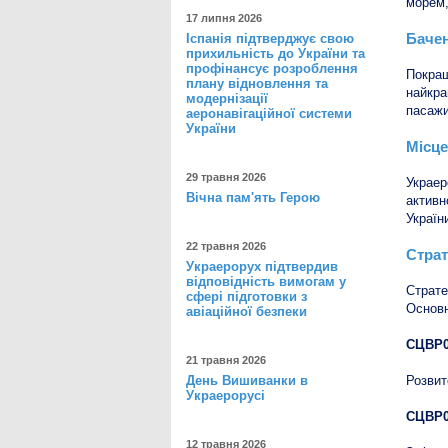
морем,
17 липня 2026
Баче
Іспанія підтверджує свою
прихильність до України та
профінансує розроблення
Покращ
плану відновлення та
найкра
модернізації
пасажи
аеронавігаційної системи
України
Місце
29 травня 2026
Украер
Вічна пам'ять Герою
активн
Україн
22 травня 2026
Страт
Украерорух підтвердив
відповідність вимогам у
Страте
сфері підготовки з
Основн
авіаційної безпеки
СЦВР0
21 травня 2026
День Вишиванки в
Розвит
Украерорусі
СЦВР0
12 травня 2026