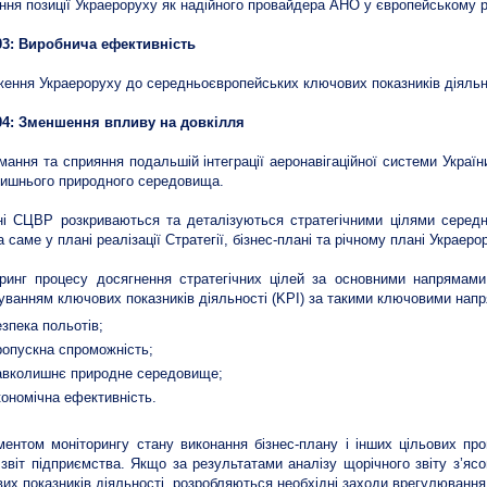
ння позиції Украероруху як надійного провайдера АНО у європейському ре
3: Виробнича ефективність
ення Украероруху до середньоєвропейських ключових показників діяльн
4: Зменшення впливу на довкілля
мання та сприяння подальшій інтеграції аеронавігаційної системи Украї
ишнього природного середовища.
і СЦВР розкриваються та деталізуються стратегічними цілями середн
а саме у плані реалізації Стратегії, бізнес-плані та річному плані Украеро
ринг процесу досягнення стратегічних цілей за основними напрямами 
уванням ключових показників діяльності (KPI) за такими ключовими нап
езпека польотів;
ропускна спроможність;
авколишнє природне середовище;
кономічна ефективність.
ментом моніторингу стану виконання бізнес-плану і інших цільових пр
 звіт підприємства. Якщо за результатами аналізу щорічного звіту з’ясо
их показників діяльності, розробляються необхідні заходи врегулювання 