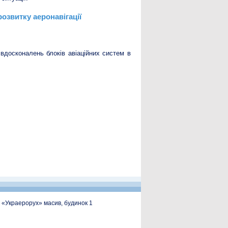
озвитку аеронавігації
досконалень блоків авіаційних систем в
, «Украерорух» масив, будинок 1