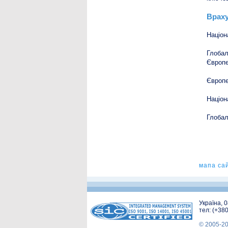
Враху
Націон
Глобал
Європе
Європе
Націон
Глобал
мапа са
Україна, 
тел: (+38
© 2005-2