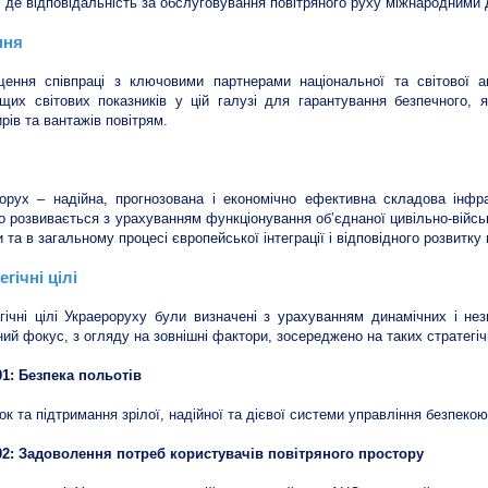
 де відповідальність за обслуговування повітряного руху міжнародними 
ння
ення співпраці з ключовими партнерами національної та світової а
щих світових показників у цій галузі для гарантування безпечного, 
рів та вантажів повітрям.
орух – надійна, прогнозована і економічно ефективна складова інфрас
о розвивається з урахуванням функціонування об’єднаної цивільно-військ
и та в загальному процесі європейської інтеграції і відповідного розвитку
егічні цілі
гічні цілі Украероруху були визначені з урахуванням динамічних і нез
ий фокус, з огляду на зовнішні фактори, зосереджено на таких стратегіч
1: Безпека польотів
ок та підтримання зрілої, надійної та дієвої системи управління безпекою
2: Задоволення потреб користувачів повітряного простору