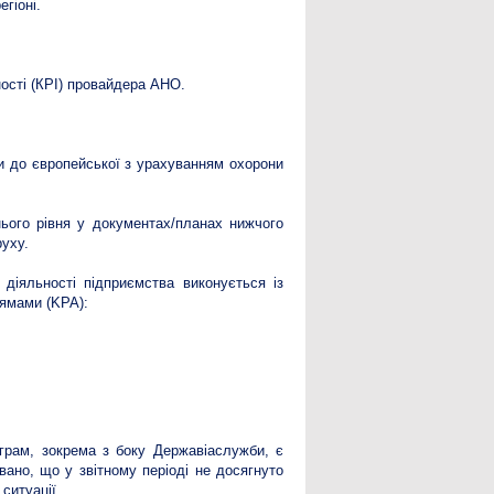
гіоні.
ості (КРІ) провайдера АНО.
ни до європейської з урахуванням охорони
ього рівня у документах/планах нижчого
руху.
діяльності підприємства виконується із
рямами (KPA):
ограм, зокрема з боку Державіаслужби, є
вано, що у звітному періоді не досягнуто
ситуації.