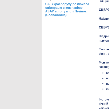
Зміцне
САІ Украероруху розпочала
співпрацю з компанією
СЦВР0
ASAP s.r.o. у місті Пезінок
(Словаччина).
Наближ
СЦВР0
Підтри
навкол
Описан
рівня, 
Моніто
застос
б
п
н
е
Інстру
річний
ключов