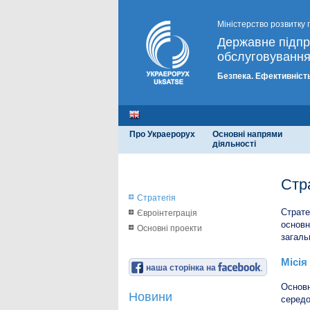
Міністерство розвитку 
Державне підп
обслуговування
Безпека. Ефективність
Про Украерорух
Основні напрями
діяльності
Стр
Стратегія
Страте
Євроінтеграція
основн
Основні проекти
загаль
Місія
наша сторінка на
Основн
Новини
середо