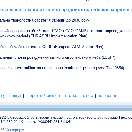
вання національних та міжнародних стратегічних напрямів р
альна транспортна стратегія України до 2030 року
ьний аеронавігаційний план ICAO (ICAO GANP) та план впровадження в
йському регіоні (EUR ASBU Implementation Plan)
йський майстер-план з ОрПР (European ATM Master Plan)
альний план впровадження єдиного європейського неба (LSSIP)
ьна експлуатаційна концепція організації повітряного руху (Doc 9854)
йту
|
пошук
|
зворотний зв'язок
|
гостьова книга
|
посилання
08324, Київська область, Бориспільський район, територіальна громада Гірська
044) 235-21-10, факс: (+38044) 281-84-84
026 Украерорух