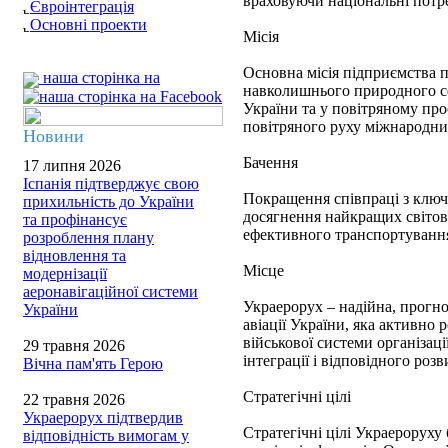
враховуючи національні потре
Євроінтеграція
Основні проекти
Місія
Основна місія підприємства п
наша сторінка на
навколишнього природного се
України та у повітряному про
повітряного руху міжнародни
Новини
Бачення
17 липня 2026
Іспанія підтверджує свою
Покращення співпраці з ключо
прихильність до України
досягнення найкращих світови
та профінансує
ефективного транспортування
розроблення плану
відновлення та
Місце
модернізації
аеронавігаційної системи
Украерорух – надійна, прогно
України
авіації України, яка активно
військової системи організаці
29 травня 2026
інтеграції і відповідного роз
Вічна пам'ять Герою
Стратегічні цілі
22 травня 2026
Украерорух підтвердив
Стратегічні цілі Украероруху
відповідність вимогам у