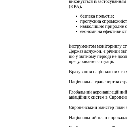
виконується із застосування
(KPA):
безпека польотів;
пропускна спроможніст
навколишнє природне с
економічна ефективніст
Інструментом моніторингу ста
Державіаслужби, є річний зві
що у звітному періоді не дос
врегулювання ситуації.
Врахування національних та 
Національна транспортна стра
Глобальний аеронавігаційни
авіаційних систем в Європейс
Європейський майстер-план з
Національний план впровадже