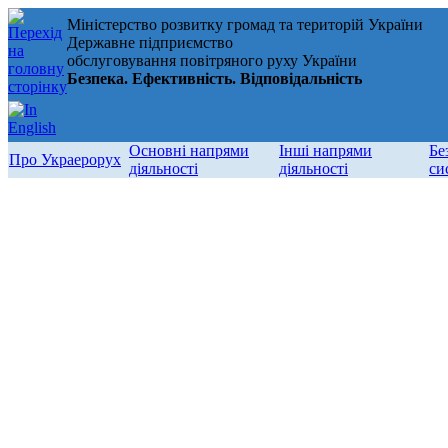
Міністерство розвитку громад та територій України
Державне підприємство
обслуговування повітряного руху України
Безпека. Ефективність. Відповідальність
Основні напрями
Інші напрями
Бе
Про Украерорух
діяльності
діяльності
си