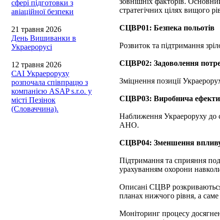
зовнішніх факторів. Основний
сфері підготовки з
стратегічних цілях вищого рі
авіаційної безпеки
СЦВР01: Безпека польотів
21 травня 2026
День Вишиванки в
Розвиток та підтримання зріло
Украерорусі
СЦВР02: Задоволення потре
12 травня 2026
САІ Украероруху
Зміцнення позиції Украерору
розпочала співпрацю з
компанією ASAP s.r.o. у
СЦВР03: Виробнича ефекти
місті Пезінок
(Словаччина).
Наближення Украероруху до с
АНО.
СЦВР04: Зменшення впливу
Підтримання та сприяння пода
урахуванням охорони навкол
Описані СЦВР розкриваються 
планах нижчого рівня, а саме 
Моніторинг процесу досягнен