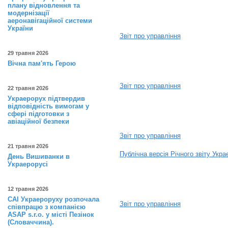
плану відновлення та
2022
модернізації
аеронавігаційної системи
України
Звіт про управління
29 травня 2026
2023
Вічна пам'ять Герою
Звіт про управління
22 травня 2026
Украерорух підтвердив
2024
відповідність вимогам у
сфері підготовки з
авіаційної безпеки
Звіт про управління
21 травня 2026
Публічна версія Річного звіту Укр
День Вишиванки в
Украерорусі
2025
12 травня 2026
САІ Украероруху розпочала
Звіт про управління
співпрацю з компанією
ASAP s.r.o. у місті Пезінок
(Словаччина).