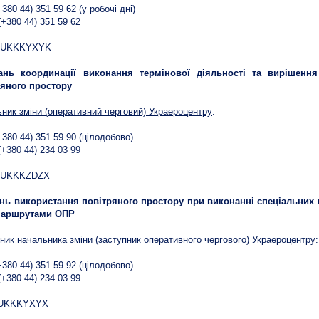
+380 44) 351 59 62 (у робочі дні)
(+380 44) 351 59 62
:
 UKKKYXYK
ань координації виконання термінової діяльності та вирішенн
ряного простору
ник зміни (оперативний черговий) Украероцентру
:
(+380 44) 351 59 90 (цілодобово)
(+380 44) 234 03 99
:
 UKKKZDZX
нь використання повітряного простору при виконанні спеціальних п
маршрутами ОПР
ник начальника зміни (заступник оперативного чергового) Украероцентру
:
(+380 44) 351 59 92 (цілодобово)
(+380 44) 234 03 99
:
:UKKKYXYX