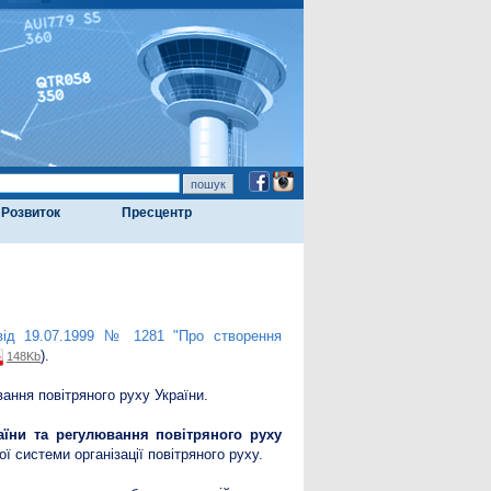
Розвиток
Пресцентр
 від 19.07.1999 № 1281 "Про створення
).
148Kb
ння повітряного руху України.
аїни та регулювання повітряного руху
ї системи організації повітряного руху.