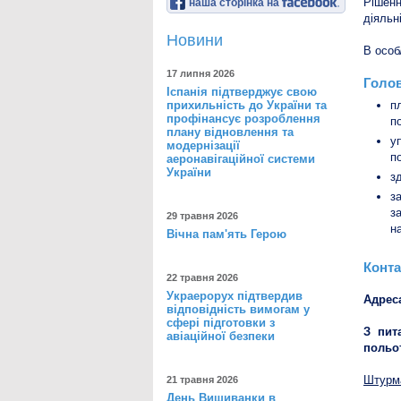
Рішен
наша сторінка на
діяльн
Новини
В особ
17 липня 2026
Голов
Іспанія підтверджує свою
прихильність до України та
п
профінансує розроблення
п
плану відновлення та
у
модернізації
п
аеронавігаційної системи
України
з
з
з
29 травня 2026
н
Вічна пам'ять Герою
Конта
22 травня 2026
Украерорух підтвердив
Адрес
відповідність вимогам у
сфері підготовки з
З пит
авіаційної безпеки
польот
Штурма
21 травня 2026
День Вишиванки в