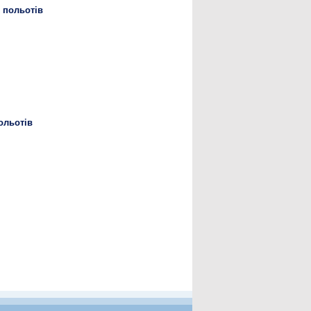
 польотів
ольотів