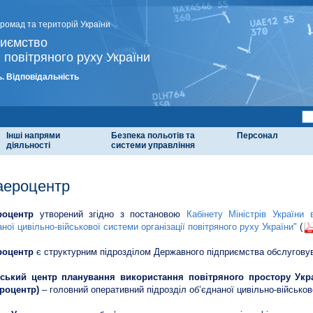
громад та територій України
риємство
 повітряного руху України
. Відповідальність
Інші напрями
Безпека польотів та
Персонал
діяльності
системи управління
аероцентр
роцентр
утворений згідно з постановою
Кабінету Міністрів України
аної цивільно-військової системи організації повітряного руху України"
(
роцентр
є структурним підрозділом Державного підприємства обслуговува
нський центр планування використання повітряного простору Укр
роцентр)
– головний оперативний підрозділ об’єднаної цивільно-військово