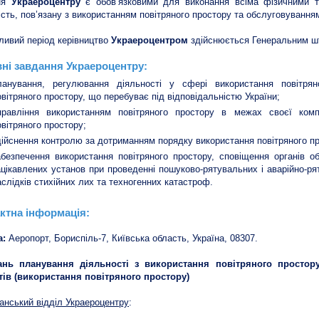
ня
Украероцентру
є обов’язковими для виконання всіма фізичними 
ість, пов’язану з використанням повітряного простору та обслуговуванням
ливий період керівництво
Украероцентром
здійснюється Генеральним шт
ні завдання Украероцентру:
ланування, регулювання діяльності у сфері використання повітрян
овітряного простору, що перебуває під відповідальністю України;
правління використанням повітряного простору в межах своєї комп
овітряного простору;
дійснення контролю за дотриманням порядку використання повітряного пр
абезпечення використання повітряного простору, сповіщення органів о
ацікавлених установ при проведенні пошуково-рятувальних і аварійно-ряту
аслідків стихійних лих та техногенних катастроф.
ктна інформація:
а:
Аеропорт, Бориспіль-7, Київська область, Україна, 08307.
ань планування діяльності з використання повітряного простору
ів (використання повітряного простору)
нський відділ Украероцентру
: