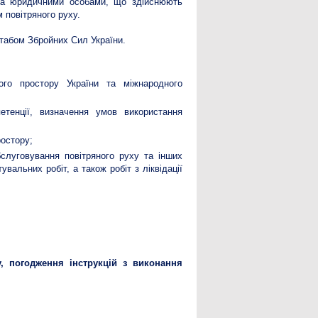
та юридичними особами, що здійснюють
 повітряного руху.
абом Збройних Сил України.
ого простору України та міжнародного
етенції, визначення умов використання
остору;
бслуговування повітряного руху та інших
вальних робіт, а також робіт з ліквідації
, погодження інструкцій з виконання