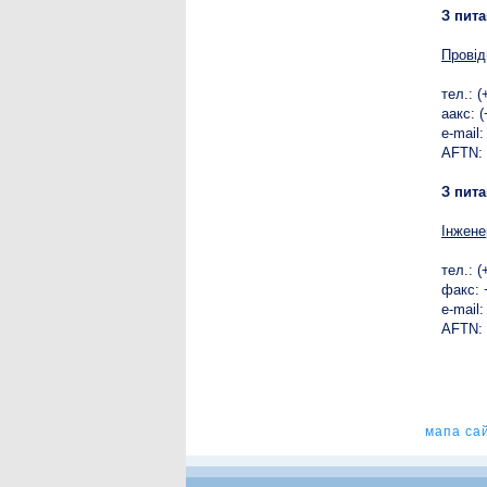
З пит
Провід
тел.: 
aакс: 
e-mail
AFTN:
З пит
Інжене
тел.: 
факс: 
е-mail
AFTN:
мапа са