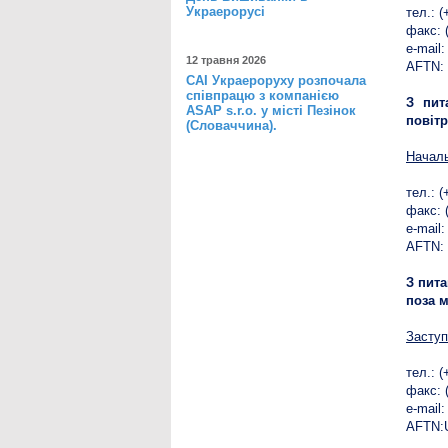
Украерорусі
тел.: (
факс: 
e-mail
12 травня 2026
AFTN:
САІ Украероруху розпочала
співпрацю з компанією
З пит
ASAP s.r.o. у місті Пезінок
повіт
(Словаччина).
Началь
тел.: 
факс: 
e-mail
AFTN:
З пита
поза 
Заступ
тел.: 
факс: 
e-mail
AFTN