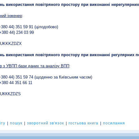
ань використання повітряного простору при виконанні нерегулярних
ний інженер
:
(+380 44) 351 59 91 (цілодобово)
(+380 44) 234 03 99
:
 UKKKZDZX
ань використання повітряного простору при виконанні регулярних п
р з УВПП бази даних та аналізу ВПП
:
(+380 44) 351 59 74 (щоденно за Київським часом)
+380 44 351 66 11
:
 UКККZDZS
йту
|
пошук
|
зворотний зв'язок
|
гостьова книга
|
посилання