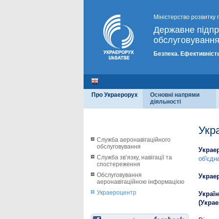
Міністерство розвитку 
Державне підп
обслуговування
Безпека. Ефективність
Про Украерорух
Основні напрями
діяльності
Укр
Служба аеронавігаційного
обслуговування
Украе
Служба зв’язку, навігації та
об'єдн
спостереження
Обслуговування
Украе
аеронавігаційною інформацією
Украероцентр
Украї
(Украе