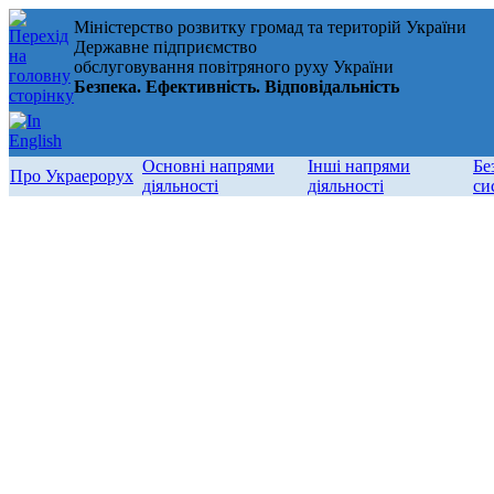
Міністерство розвитку громад та територій України
Державне підприємство
обслуговування повітряного руху України
Безпека. Ефективність. Відповідальність
Основні напрями
Інші напрями
Бе
Про Украерорух
діяльності
діяльності
си