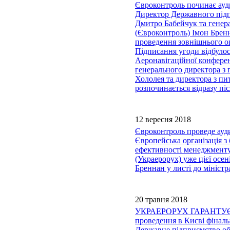
Євроконтроль починає ауд
Директор Державного підп
Дмитро Бабейчук та генера
(Євроконтроль) Імон Брен
проведення зовнішнього о
Підписання угоди відбулос
Аеронавігаційної конферен
генерального директора з 
Хололея та директора з пи
розпочинається відразу пі
12 вересня 2018
Євроконтроль проведе ауди
Європейська організація з
ефективності менеджменту
(Украерорух) уже цієї осе
Бреннан у листі до мініст
20 травня 2018
УКРАЕРОРУХ ГАРАНТУЄ
проведення в Києві фінал
Державне підприємство об