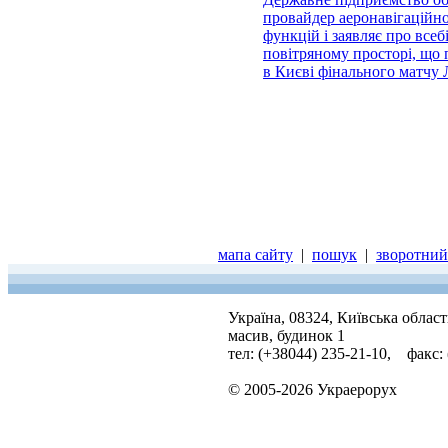
провайдер аеронавігаційно
функцій і заявляє про всеб
повітряному просторі, що 
в Києві фінального матчу
мапа сайту
|
пошук
|
зворотний 
Україна, 08324, Київська облас
масив, будинок 1
тел: (+38044) 235-21-10, факс:
© 2005-2026 Украерорух