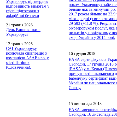
Украерорух підтвердив
роком. Украерорух забезпе
відповідність вимогам у
більше ніж за минулий рік 
сфері підготовки з
2017 роком більше на 23,9 
авіаційної безпеки
міжнародні (з вильотом/пос
29 593 (+11,8 %). Результ
21 травня 2026
Украерорухом послуг, яка 
День Вишиванки в
польотів у повітряному пр
Украерорусі
сході України у 2014 році.
12 травня 2026
САІ Украероруху
розпочала співпрацю з
16 грудня 2018
компанією ASAP s.r.o. у
EASA сертифікувала Укра
місті Пезінок
Сьогодні, 17 грудня 2018 р
(Словаччина).
(EASA) у м. Кельн (Німеч
присутності виконавчого 
Бабейчуку сертифікат відп
України як національного
Союзу.
15 листопада 2018
EASA завершила сертифікац
Сьогодні, 16 листопада 20