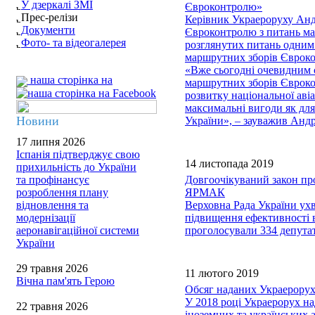
У дзеркалі ЗМІ
Євроконтролю»
Прес-релізи
Керівник Украероруху Андр
Документи
Євроконтролю з питань мар
Фото- та відеогалерея
розглянутих питань одним 
маршрутних зборів Єврок
«Вже сьогодні очевидним є
наша сторінка на
маршрутних зборів Єврокон
розвитку національної аві
максимальні вигоди як для
Новини
України», – зауважив Ан
17 липня 2026
Іспанія підтверджує свою
14 листопада 2019
прихильність до України
та профінансує
Довгоочікуваний закон пр
розроблення плану
ЯРМАК
відновлення та
Верховна Рада України ух
модернізації
підвищення ефективності в
аеронавігаційної системи
проголосували 334 депута
України
29 травня 2026
11 лютого 2019
Вічна пам'ять Герою
Обсяг наданих Украерорухо
У 2018 році Украерорух на
22 травня 2026
іноземних та українських 