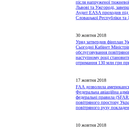
після напруженої тижневої
Львові та Ужгороді, завер
Аудит EASA проходив під 
Словацької Республіки та 
30 жовтня 2018
Уряд затвердив фінплан Ук
Сьогодні Кабінет Міністр
обслуговування повітряног
наступному році становить
отримання 130 млн грн пр
17 жовтня 2018
FAA дозволила американсь
Федеральна авіаційна адм
федеральні правила (SFAR1
повітряного простору Укра
повітряного руху покладен
10 жовтня 2018