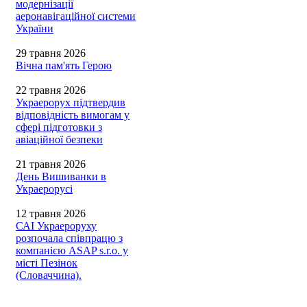
модернізації
аеронавігаційної системи
України
29 травня 2026
Вічна пам'ять Герою
22 травня 2026
Украерорух підтвердив
відповідність вимогам у
сфері підготовки з
авіаційної безпеки
21 травня 2026
День Вишиванки в
Украерорусі
12 травня 2026
САІ Украероруху
розпочала співпрацю з
компанією ASAP s.r.o. у
місті Пезінок
(Словаччина).