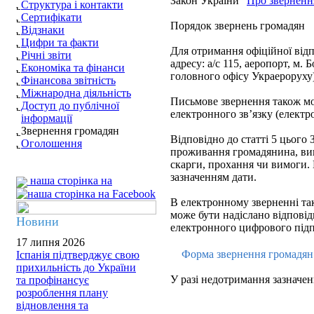
Закон України "
Про зверненн
Структура і контакти
Сертифікати
Порядок звернень громадян
Відзнаки
Цифри та факти
Для отримання офіційної відп
Річні звіти
адресу: а/с 115, аеропорт, м. 
Економіка та фінанси
головного офісу Украероруху)
Фінансова звітність
Міжнародна діяльність
Письмове звернення також мож
Доступ до публічної
електронного зв’язку (електр
інформації
Звернення громадян
Відповідно до статті 5 цього З
Оголошення
проживання громадянина, вик
скарги, прохання чи вимоги.
зазначенням дати.
наша сторінка на
В електронному зверненні так
може бути надіслано відповідь
Новини
електронного цифрового підп
17 липня 2026
Форма звернення громадя
Іспанія підтверджує свою
прихильність до України
У разі недотримання зазначен
та профінансує
розроблення плану
відновлення та