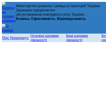
Міністерство розвитку громад та територій України
Державне підприємство
обслуговування повітряного руху України
Безпека. Ефективність. Відповідальність
Основні напрями
Інші напрями
Бе
Про Украерорух
діяльності
діяльності
си