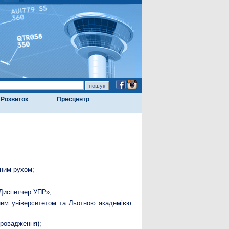
Розвиток
Пресцентр
яним рухом;
«Диспетчер УПР»;
ним університетом та Льотною академією
провадження);