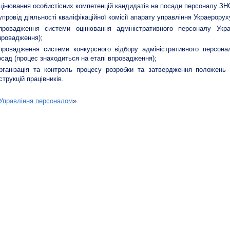
цінювання особистісних компетенцій кандидатів на посади персоналу З
упровід діяльності кваліфікаційної комісії апарату управління Украерорух
провадження системи оцінювання адміністративного персоналу Укра
провадження);
провадження системи конкурсного відбору адміністративного персона
осад (процес знаходиться на етапі впровадження);
рганізація та контроль процесу розробки та затвердження положень 
струкцій працівників.
Управління персоналом
».