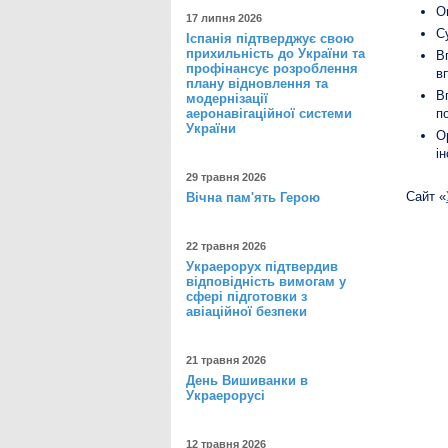
О
17 липня 2026
С
Іспанія підтверджує свою
прихильність до України та
В
профінансує розроблення
в
плану відновлення та
В
модернізації
аеронавігаційної системи
п
України
О
ін
29 травня 2026
Сайт «
Вічна пам'ять Герою
22 травня 2026
Украерорух підтвердив
відповідність вимогам у
сфері підготовки з
авіаційної безпеки
21 травня 2026
День Вишиванки в
Украерорусі
12 травня 2026