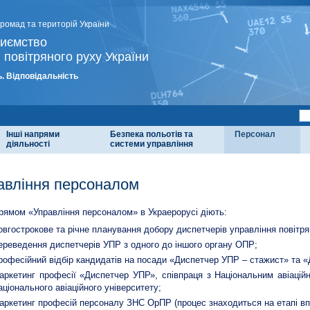
громад та територій України
риємство
 повітряного руху України
. Відповідальність
Інші напрями
Безпека польотів та
Персонал
діяльності
системи управління
авління персоналом
рямом «Управління персоналом» в Украерорусі діють:
овгострокове та річне планування добору диспетчерів управління повітр
ереведення диспетчерів УПР з одного до іншого органу ОПР;
рофесійний відбір кандидатів на посади «Диспетчер УПР – стажист» та 
аркетинг професії «Диспетчер УПР», співпраця з Національним авіацій
аціонального авіаційного університету;
аркетинг професій персоналу ЗНС ОрПР (процес знаходиться на етапі в