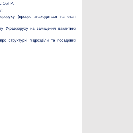
НС ОрПР;
у;
ероруху (процес знаходиться на етапі
лу Украероруху на заміщення вакантних
про структурні підрозділи та посадових