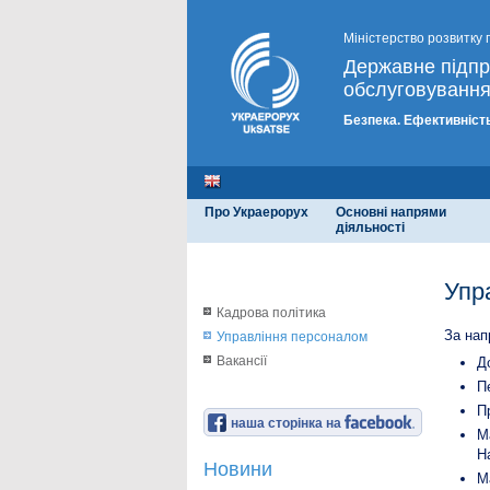
Міністерство розвитку 
Державне підп
обслуговування
Безпека. Ефективність
Про Украерорух
Основні напрями
діяльності
Упр
Кадрова політика
За нап
Управління персоналом
Вакансії
Д
П
П
наша сторінка на
М
Н
Новини
М