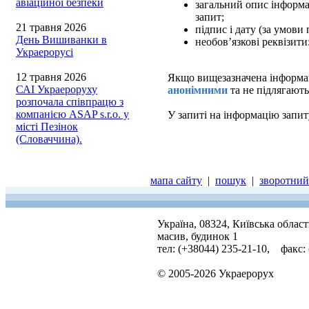
авіаційної безпеки
загальний опис інформац
запит;
21 травня 2026
підпис і дату (за умови
День Вишиванки в
необов’язкові реквізити
Украерорусі
12 травня 2026
Якщо вищезазначена інформаці
САІ Украероруху
анонімними
та не підлягають
розпочала співпрацю з
компанією ASAP s.r.o. у
У запиті на інформацію запит
місті Пезінок
(Словаччина).
мапа сайту
|
пошук
|
зворотний 
Україна, 08324, Київська облас
масив, будинок 1
тел: (+38044) 235-21-10, факс:
© 2005-2026 Украерорух