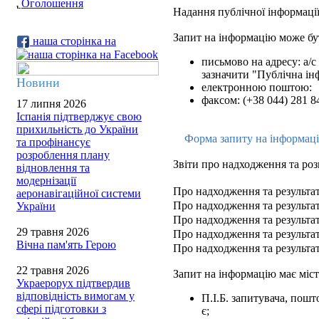
Оголошення
Надання публічної інформації
Запит на інформацію може бу
наша сторінка на
письмово на адресу: а/с 
зазначити "Публічна ін
Новини
електронною поштою:
факсом: (+38 044) 281 8
17 липня 2026
Іспанія підтверджує свою
прихильність до України
Форма запиту на інформац
та профінансує
розроблення плану
Звіти про надходження та роз
відновлення та
модернізації
Про надходження та результат
аеронавігаційної системи
Про надходження та результат
України
Про надходження та результат
29 травня 2026
Про надходження та результат
Вічна пам'ять Герою
Про надходження та результат
22 травня 2026
Запит на інформацію має міст
Украерорух підтвердив
відповідність вимогам у
П.І.Б. запитувача, пош
сфері підготовки з
є;