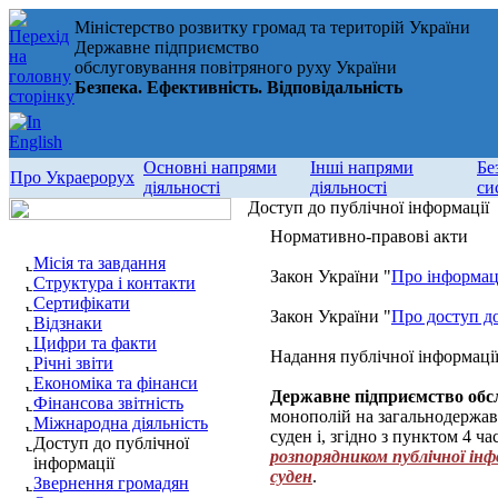
Міністерство розвитку громад та територій України
Державне підприємство
обслуговування повітряного руху України
Безпека. Ефективність. Відповідальність
Основні напрями
Інші напрями
Бе
Про Украерорух
діяльності
діяльності
си
Доступ до публічної інформації
Нормативно-правові акти
Місія та завдання
Закон України "
Про інформа
Структура і контакти
Сертифікати
Закон України "
Про доступ до
Відзнаки
Цифри та факти
Надання публічної інформаці
Річні звіти
Економіка та фінанси
Державне підприємство обс
Фінансова звітність
монополій на загальнодержав
Міжнародна діяльність
суден і, згідно з пунктом 4 ч
Доступ до публічної
розпорядником публічної інф
інформації
суден
.
Звернення громадян