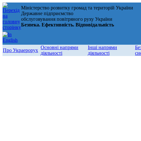
Міністерство розвитку громад та територій України
Державне підприємство
обслуговування повітряного руху України
Безпека. Ефективність. Відповідальність
Основні напрями
Інші напрями
Бе
Про Украерорух
діяльності
діяльності
си