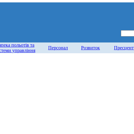
зпека польотів та
Персонал
Розвиток
Пресцент
стеми управління