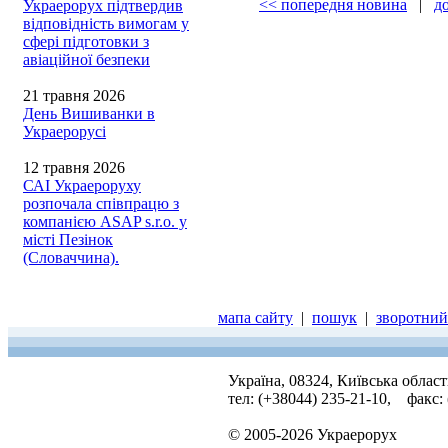
<< попередня новина
|
д
Украерорух підтвердив
відповідність вимогам у
сфері підготовки з
авіаційної безпеки
21 травня 2026
День Вишиванки в
Украерорусі
12 травня 2026
САІ Украероруху
розпочала співпрацю з
компанією ASAP s.r.o. у
місті Пезінок
(Словаччина).
мапа сайту
|
пошук
|
зворотний 
Україна, 08324, Київська облас
тел: (+38044) 235-21-10, факс:
© 2005-2026 Украерорух