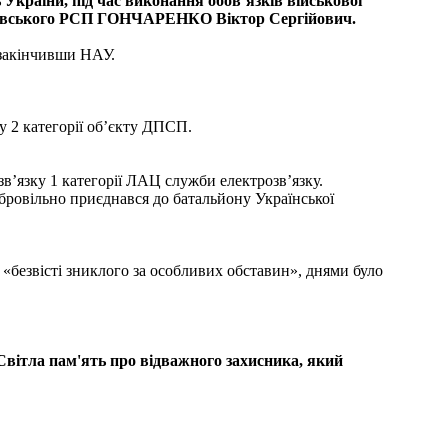
України, під час виконання обов’язків військової
іпровського РСП ГОНЧАРЕНКО Віктор Сергійович.
 закінчивши НАУ.
у 2 категорії об’єкту ДПСП.
зв’язку 1 категорії ЛАЦ служби електрозв’язку.
бровільно приєднався до батальйону Української
 «безвісті зниклого за особливих обставин», днями було
вітла пам'ять про відважного захисника, який