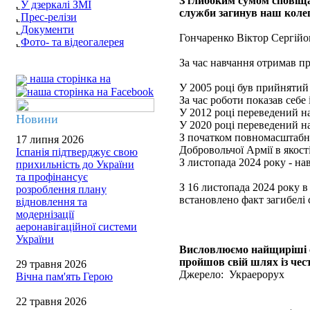
З глибоким сумом сповіща
У дзеркалі ЗМІ
служби загинув наш коле
Прес-релізи
Документи
Гончаренко Віктор Сергійо
Фото- та відеогалерея
За час навчання отримав п
наша сторінка на
У 2005 році був прийнятий 
За час роботи показав себе
У 2012 році переведений н
Новини
У 2020 році переведений на
З початком повномасштабно
17 липня 2026
Добровольчої Армії в якості
Іспанія підтверджує свою
З листопада 2024 року - на
прихильність до України
та профінансує
З 16 листопада 2024 року в
розроблення плану
встановлено факт загибел
відновлення та
модернізації
аеронавігаційної системи
України
Висловлюємо найщиріші с
пройшов свій шлях із чес
29 травня 2026
Джерело: Украерорух
Вічна пам'ять Герою
22 травня 2026