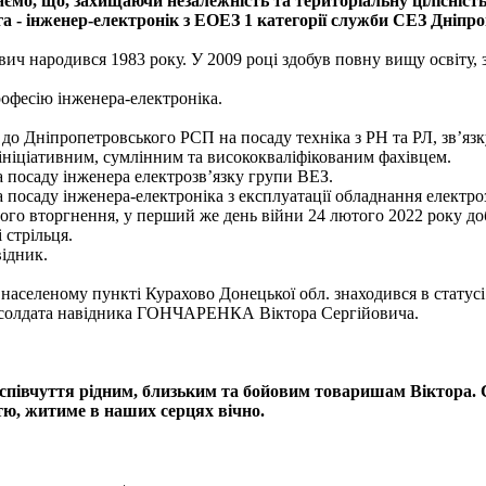
ємо, що, захищаючи незалежність та територіальну цілісність 
га - інженер-електронік з ЕОЕЗ 1 категорії служби СЕЗ Дн
вич народився 1983 року. У 2009 році здобув повну вищу освіту,
рофесію інженера-електроніка.
до Дніпропетровського РСП на посаду техніка з РН та РЛ, зв’язк
 ініціативним, сумлінним та висококваліфікованим фахівцем.
а посаду інженера електрозв’язку групи ВЕЗ.
 посаду інженера-електроніка з експлуатації обладнання електро
го вторгнення, у перший же день війни 24 лютого 2022 року до
 стрільця.
відник.
 населеному пункті Курахово Донецької обл. знаходився в статусі
і солдата навідника ГОНЧАРЕНКА Віктора Сергійовича.
півчуття рідним, близьким та бойовим товаришам Віктора. С
тю, житиме в наших серцях вічно.