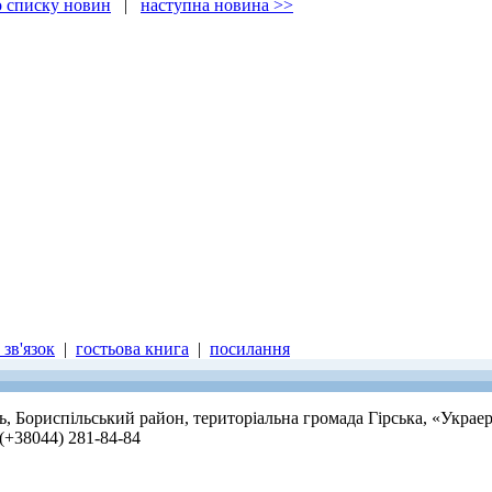
о списку новин
|
наступна новина >>
зв'язок
|
гостьова книга
|
посилання
ть, Бориспільський район, територіальна громада Гірська, «Украе
 (+38044) 281-84-84