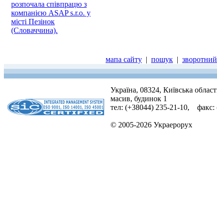
розпочала співпрацю з
компанією ASAP s.r.o. у
місті Пезінок
(Словаччина).
мапа сайту
|
пошук
|
зворотний 
Україна, 08324, Київська облас
масив, будинок 1
тел: (+38044) 235-21-10, факс:
© 2005-2026 Украерорух