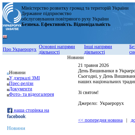
Міністерство розвитку громад та територій України
Державне підприємство
обслуговування повітряного руху України
Безпека. Ефективність. Відповідальність
Основні напрями
Інші напрями
Бе
Про Украерорух
діяльності
діяльності
си
Новини
21 травня 2026
День Вишиванки в Украеро
Новини
Сьогодні, у День Вишиванк
У дзеркалі ЗМІ
наших національних традиц
Прес-релізи
Документи
Зі святом!
Фото- та відеогалерея
Джерело: Украерорух
наша сторінка на
<< попередня новина
|
д
Новини