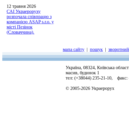
12 травня 2026
САІ Украероруху
розпочала співпрацю з
компанією ASAP s.r.o. у
місті Пезінок
(Словаччина).
мапа сайту
|
пошук
|
зворотний 
Україна, 08324, Київська облас
масив, будинок 1
тел: (+38044) 235-21-10, факс:
© 2005-2026 Украерорух