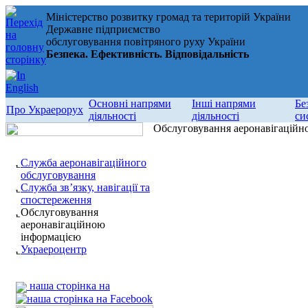
Міністерство розвитку громад та територій України
Державне підприємство
обслуговування повітряного руху України
Безпека. Ефективність. Відповідальність
Основні напрями
Інші напрями
Бе
Про Украерорух
діяльності
діяльності
си
Обслуговування аеронавігаційн
Служба аеронавігаційного
обслуговування
Служба зв’язку, навігації та
спостереження
Обслуговування
аеронавігаційною
інформацією
Украероцентр
наша сторінка на