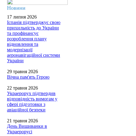
Новини
17 липня 2026
Іспанія підтверджує свою
прихильність до України
та профінансує
розроблення плану
відновлення та
модернізації
аеронавігаційної системи
України
29 травня 2026
Вічна пам'ять Герою
22 травня 2026
Украерорух підтвердив
відповідність вимогам у
сфері підготовки з
авіаційної безпеки
21 травня 2026
День Вишиванки в
Украерорусі