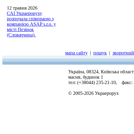
12 травня 2026
САІ Украероруху
розпочала співпрацю з
компанією ASAP s.r.o. у
місті Пезінок
(Словаччина).
мапа сайту
|
пошук
|
зворотний 
Україна, 08324, Київська облас
масив, будинок 1
тел: (+38044) 235-21-10, факс:
© 2005-2026 Украерорух