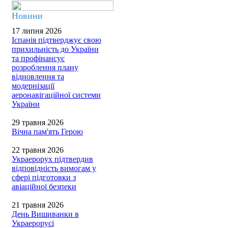
Новини
17 липня 2026
Іспанія підтверджує свою
прихильність до України
та профінансує
розроблення плану
відновлення та
модернізації
аеронавігаційної системи
України
29 травня 2026
Вічна пам'ять Герою
22 травня 2026
Украерорух підтвердив
відповідність вимогам у
сфері підготовки з
авіаційної безпеки
21 травня 2026
День Вишиванки в
Украерорусі