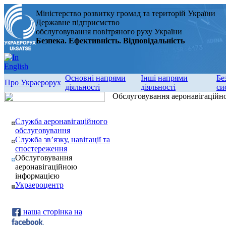
Міністерство розвитку громад та територій України
Державне підприємство
обслуговування повітряного руху України
Безпека. Ефективність. Відповідальність
Основні напрями
Інші напрями
Бе
Про Украерорух
діяльності
діяльності
си
Обслуговування аеронавігаційн
Служба аеронавігаційного
обслуговування
Служба зв’язку, навігації та
спостереження
Обслуговування
аеронавігаційною
інформацією
Украероцентр
наша сторінка на