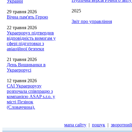
Публічна версія Річного звіт
України
2025
29 травня 2026
Вічна пам'ять Герою
Звіт про управління
22 травня 2026
Украерорух підтвердив
відповідність вимогам у
сфері підготовки з
авіаційної безпеки
21 травня 2026
День Вишиванки в
Украерорусі
12 травня 2026
САІ Украероруху
розпочала співпрацю з
компанією ASAP s.r.o. у
місті Пезінок
(Словаччина).
мапа сайту
|
пошук
|
зворотний 