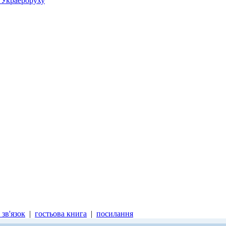
у Украероруху
зв'язок
|
гостьова книга
|
посилання