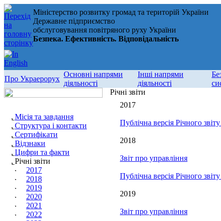
Міністерство розвитку громад та територій України
Державне підприємство
обслуговування повітряного руху України
Безпека. Ефективність. Відповідальність
Основні напрями
Інші напрями
Бе
Про Украерорух
діяльності
діяльності
си
Річні звіти
2017
Місія та завдання
Публічна версія Річного звіт
Структура і контакти
Сертифікати
2018
Відзнаки
Цифри та факти
Звіт про управління
Річні звіти
2017
Публічна версія Річного звіт
2018
2019
2019
2020
2021
Звіт про управління
2022