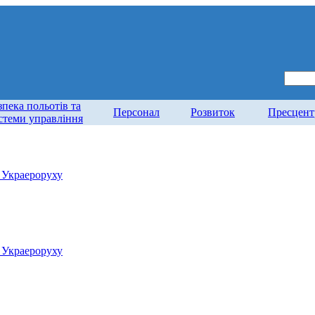
зпека польотів та
Персонал
Розвиток
Пресцент
стеми управління
у Украероруху
у Украероруху