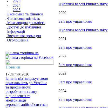
2023
Публічна версія Річного звіт
2024
2025
2020
Економіка та фінанси
Фінансова звітність
Звіт про управління
Міжнародна діяльність
Доступ до публічної
Публічна версія Річного звіт
інформації
Звернення громадян
2021
Оголошення
Звіт про управління
наша сторінка на
2022
Звіт про управління
Новини
2023
17 липня 2026
Іспанія підтверджує свою
Звіт про управління
прихильність до України
та профінансує
2024
розроблення плану
відновлення та
Звіт про управління
модернізації
аеронавігаційної системи