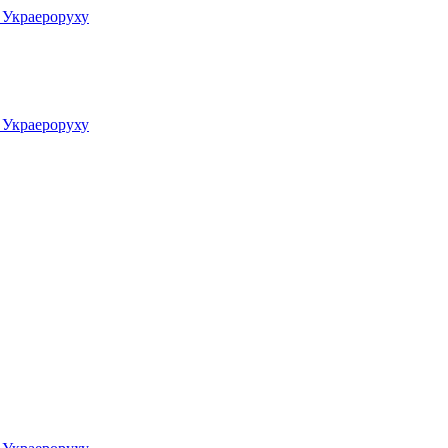
у Украероруху
у Украероруху