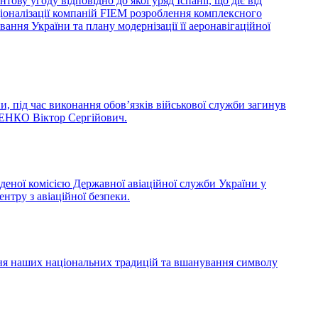
ву угоду відповідно до якої уряд Іспанії, що діє від
ціоналізації компаній FIEM розроблення комплексного
ання України та плану модернізації її аеронавігаційної
и, під час виконання обов’язків військової служби загинув
РЕНКО Віктор Сергійович.
деної комісією Державної авіаційної служби України у
нтру з авіаційної безпеки.
ння наших національних традицій та вшанування символу