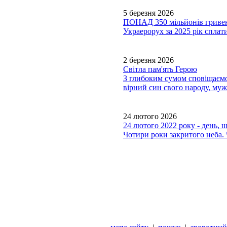
5 березня 2026
ПОНАД 350 мільйонів гри
Украерорух за 2025 рік сплати
2 березня 2026
Світла пам'ять Герою
З глибоким сумом сповіщаємо,
вірний син свого народу, му
24 лютого 2026
24 лютого 2022 року - день, 
Чотири роки закритого неба. 