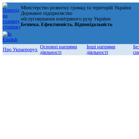
Міністерство розвитку громад та територій України
Державне підприємство
обслуговування повітряного руху України
Безпека. Ефективність. Відповідальність
Основні напрями
Інші напрями
Бе
Про Украерорух
діяльності
діяльності
си