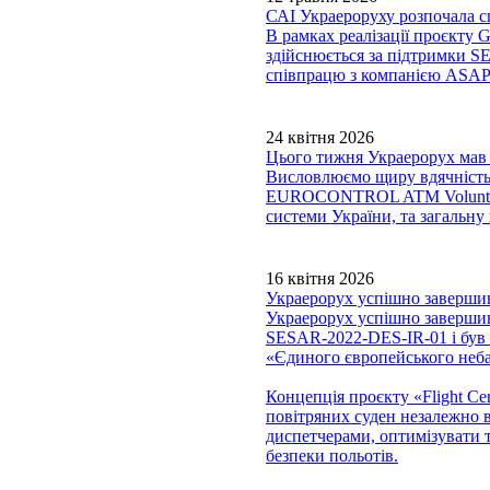
САІ Украероруху розпочала сп
В рамках реалізації проєкту
здійснюється за підтримки S
співпрацю з компанією ASAP s.
24 квітня 2026
Цього тижня Украерорух мав 
Висловлюємо щиру вдячність 
EUROCONTROL ATM Voluntary 
системи України, та загальну
16 квітня 2026
Украерорух успішно завершив 
Украерорух успішно завершив
SESAR-2022-DES-IR-01 і був с
«Єдиного європейського неба
Концепція проєкту «Flight Ce
повітряних суден незалежно в
диспетчерами, оптимізувати 
безпеки польотів.