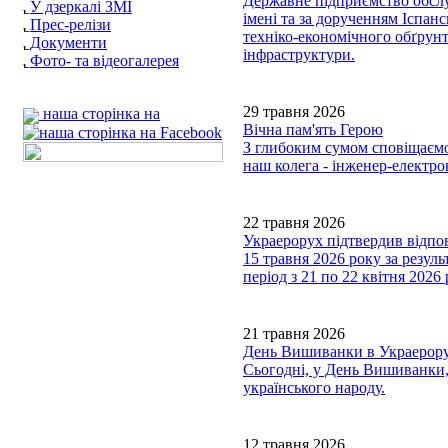
Державне підприємство обслуг
У дзеркалі ЗМІ
імені та за дорученням Іспа
Прес-релізи
техніко-економічного обґрунт
Документи
інфраструктури.
Фото- та відеогалерея
29 травня 2026
наша сторінка на
Вічна пам'ять Герою
З глибоким сумом сповіщаємо,
наш колега - інженер-елект
22 травня 2026
Украерорух підтвердив відпов
15 травня 2026 року за резул
період з 21 по 22 квітня 202
21 травня 2026
День Вишиванки в Украерору
Сьогодні, у День Вишиванки,
українського народу.
12 травня 2026