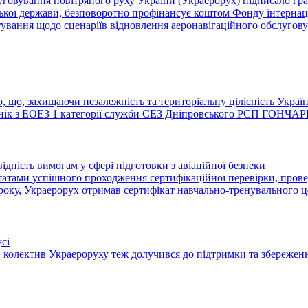
овування повітряного руху України (Украерорух) підписало гранто
нської держави, безповоротно профінансує коштом Фонду інтерна
ування щодо сценаріїв відновлення аеронавігаційного обслуговув
 що, захищаючи незалежність та територіальну цілісність Україн
ронік з ЕОЕЗ 1 категорії служби СЕЗ Дніпровського РСП ГОНЧА
ідність вимогам у сфері підготовки з авіаційної безпеки
ьтатами успішного проходження сертифікаційної перевірки, прове
6 року, Украерорух отримав сертифікат навчально-тренувального це
сі
 колектив Украероруху теж долучився до підтримки та збереже