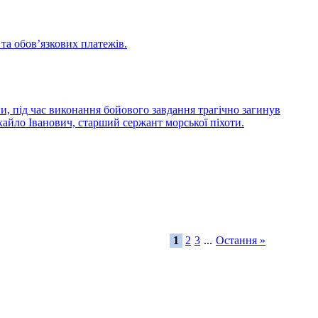
 та обов’язкових платежів.
и, під час виконання бойового завдання трагічно загинув
йло Іванович, старший сержант морської піхоти.
1
2
3
...
Остання »