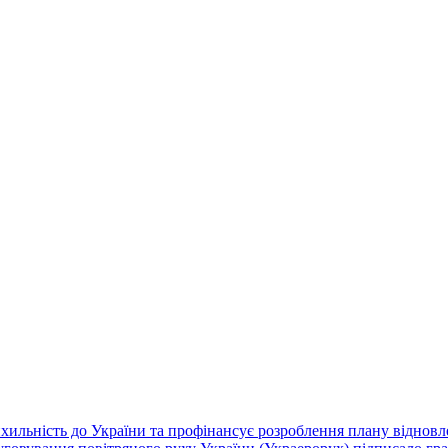
хильність до України та профінансує розроблення плану відновле