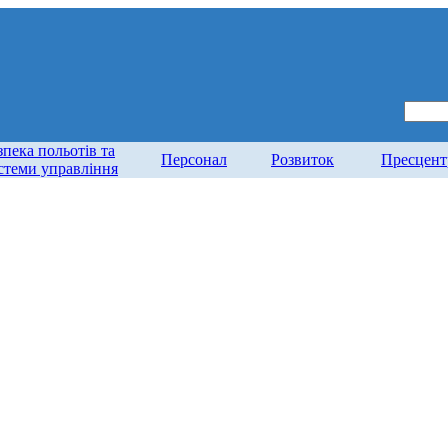
зпека польотів та
Персонал
Розвиток
Пресцент
стеми управління