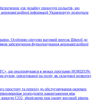
безпечення для дизайну процедур польотів, що
 аеронавігаційної інформації Украероруху розпочала
раїни. Особливо цінуємо вагомий внесок Швеції до
мом забезпечення функціонування аеронавігаційної
 ATC», що реалізовувався в межах програми HORIZON-
 рухом, орієнтованої на політ, як складової розвитку
ного простору та перехід до обслуговування окремих
є рівномірніше розподіляти навантаження між
ти викиди CO2, зберігаючи при цьому високий рівень