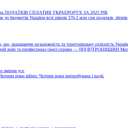
вень ПОДАТКІВ СПЛАТИВ УКРАЕРОРУХ ЗА 2025 РІК
в до бюджетів України всіх рівнів 376,2 млн грн податків, зборів
 що, захищаючи незалежність та територіальну цілісність Україн
жній воїн та професіонал своєї справи — [B][/B]ТРОЦИШИН Миха
що змінив усе
Чотири роки війни. Чотири роки випробувань і надії.