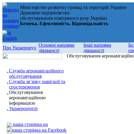
Міністерство розвитку громад та територій України
Державне підприємство
обслуговування повітряного руху України
Безпека. Ефективність. Відповідальність
Основні напрями
Інші напрями
Бе
Про Украерорух
діяльності
діяльності
си
Обслуговування аеронавігаційн
Служба аеронавігаційного
обслуговування
Служба зв’язку, навігації та
спостереження
Обслуговування
аеронавігаційною
інформацією
Украероцентр
наша сторінка на