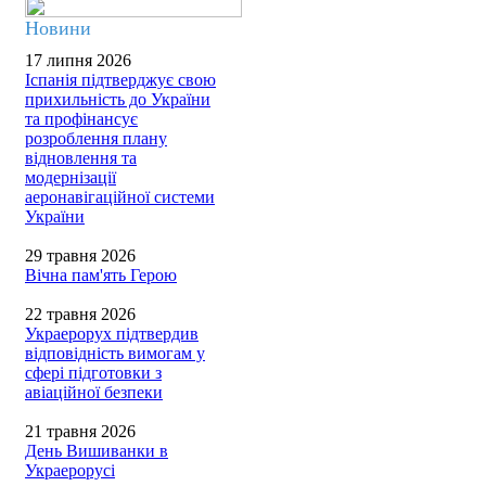
Новини
17 липня 2026
Іспанія підтверджує свою
прихильність до України
та профінансує
розроблення плану
відновлення та
модернізації
аеронавігаційної системи
України
29 травня 2026
Вічна пам'ять Герою
22 травня 2026
Украерорух підтвердив
відповідність вимогам у
сфері підготовки з
авіаційної безпеки
21 травня 2026
День Вишиванки в
Украерорусі