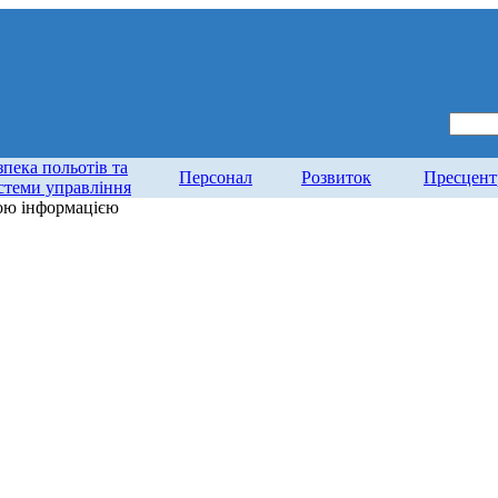
зпека польотів та
Персонал
Розвиток
Пресцент
стеми управління
ою інформацією