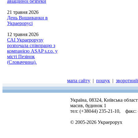
авіаційної безпеки
21 травня 2026
День Вишиванки в
Украерорусі
12 травня 2026
САІ Украероруху
розпочала співпрацю з
компанією ASAP s.r.o. у
місті Пезінок
(Словаччина).
мапа сайту
|
пошук
|
зворотний 
Україна, 08324, Київська облас
масив, будинок 1
тел: (+38044) 235-21-10, факс:
© 2005-2026 Украерорух