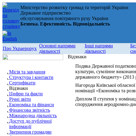
Міністерство розвитку громад та територій України
Державне підприємство
обслуговування повітряного руху України
Безпека. Ефективність. Відповідальність
Основні напрями
Інші напрями
Бе
Про Украерорух
діяльності
діяльності
си
Відзнаки
Подяка Державної податкової
культури, сумлінне виконанн
Місія та завдання
державного бюджету» (2013 
Структура і контакти
Сертифікати
Нагорода Київської обласної
Відзнаки
номінації «Економіка та розв
Цифри та факти
Диплом ІІ ступеня у номінац
Річні звіти
спорудження аеродромно-дисп
Економіка та фінанси
Фінансова звітність
Міжнародна діяльність
Доступ до публічної
інформації
Звернення громадян