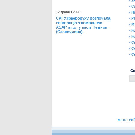
У
С
12 травня 2026
Н
САІ Украероруху розпочала
Р
співпрацю з компанією
М
ASAP s.r.o. у місті Пезінок
К
(Словаччина).
К
С
С
С
Ос
мапа са