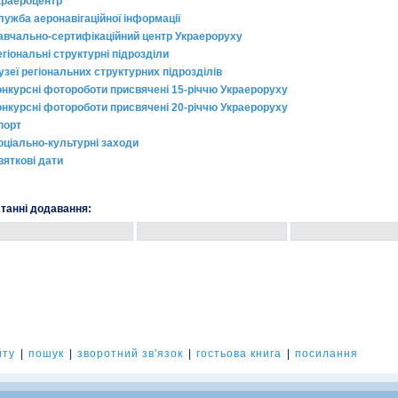
краероцентр
лужба аеронавігаційної інформації
авчально-сертифікаційний центр Украероруху
егіональні структурні підрозділи
узеї регіональних структурних підрозділів
онкурсні фотороботи присвячені 15-річчю Украероруху
онкурсні фотороботи присвячені 20-річчю Украероруху
порт
оціально-культурні заходи
вяткові дати
танні додавання:
йту
|
пошук
|
зворотний зв'язок
|
гостьова книга
|
посилання