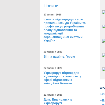
Новини
17 липня 2026
Іспанія підтверджує свою
прихильність до України та
профінансує розроблення
плану відновлення та
модернізації
аеронавігаційної системи
України
29 травня 2026
Вічна пам'ять Герою
22 травня 2026
Украерорух підтвердив
відповідність вимогам у
сфері підготовки з
авіаційної безпеки
Фо
Кате
21 травня 2026
День Вишиванки в
В
Украерорусі