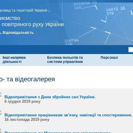
громад та територій України
риємство
 повітряного руху України
. Відповідальність
Інші напрями
Безпека польотів та
Персонал
діяльності
системи управління
о- та відеогалерея
Відеопривітання з Днем збройних сил України.
6 грудня 2019 року
Відеопривітання працівникам зв’язку, навігації та спостереження.
16 листопада 2019 року