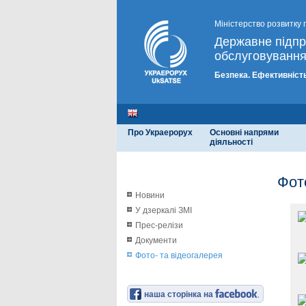
Міністерство розвитку 
Державне підп
обслуговування
Безпека. Ефективність
Про Украерорух
Основні напрями
діяльності
Фот
Новини
У дзеркалі ЗМІ
Прес-релізи
Документи
Фото- та відеогалерея
наша сторінка на