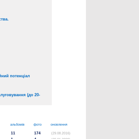
ства.
йний потенціал
луговування (до 20-
альбомів
фото
оновлення
11
174
(29.08.2016)