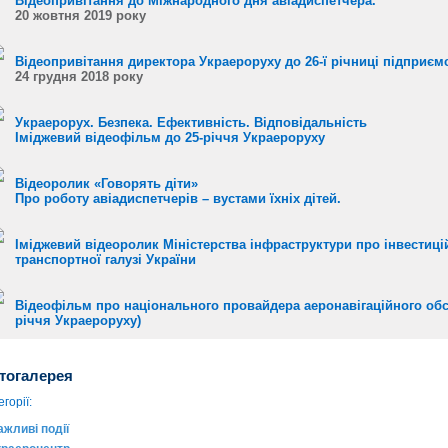
Відеопривітання до Міжнародного дня авіадиспетчера.
20 жовтня 2019 року
Відеопривітання директора Украероруху до 26-ї річниці підприєм
24 грудня 2018 року
Украерорух. Безпека. Ефективність. Відповідальність
Іміджевий відеофільм до 25-річчя Украероруху
Відеоролик «Говорять діти»
Про роботу авіадиспетчерів – вустами їхніх дітей.
Іміджевий відеоролик Міністерства інфраструктури про інвестиці
транспортної галузі України
Відеофільм про національного провайдера аеронавігаційного обс
річчя Украероруху)
тогалерея
горії:
ажливі події