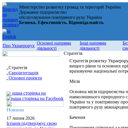
Міністерство розвитку громад та територій України
Державне підприємство
обслуговування повітряного руху України
Безпека. Ефективність. Відповідальність
Основні напрями
Інші напрями
Бе
Про Украерорух
діяльності
діяльності
си
Стратегія
Стратегія розвитку Украерору
вищого рівня та основних пр
Стратегія
враховуючи національні потре
Євроінтеграція
Основні проекти
Місія
Основна місія підприємства п
наша сторінка на
навколишнього природного се
України та у повітряному про
повітряного руху міжнародни
Новини
Бачення
17 липня 2026
Іспанія підтверджує свою
Покращення співпраці з ключо