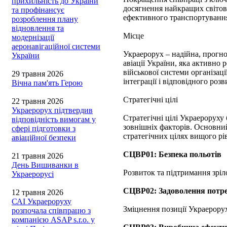
прихильність до України
досягнення найкращих світови
та профінансує
ефективного транспортування
розроблення плану
відновлення та
Місце
модернізації
аеронавігаційної системи
Украерорух – надійна, прогно
України
авіації України, яка активно
військової системи організаці
29 травня 2026
інтеграції і відповідного роз
Вічна пам'ять Герою
Стратегічні цілі
22 травня 2026
Украерорух підтвердив
Стратегічні цілі Украероруху
відповідність вимогам у
зовнішніх факторів. Основний
сфері підготовки з
стратегічних цілях вищого рі
авіаційної безпеки
СЦВР01: Безпека польотів
21 травня 2026
День Вишиванки в
Розвиток та підтримання зріло
Украерорусі
СЦВР02: Задоволення потре
12 травня 2026
САІ Украероруху
Зміцнення позиції Украерору
розпочала співпрацю з
компанією ASAP s.r.o. у