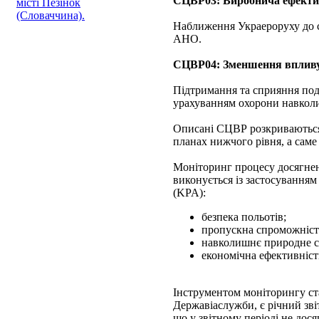
СЦВР03: Виробнича ефекти
місті Пезінок
(Словаччина).
Наближення Украероруху до с
АНО.
СЦВР04: Зменшення впливу
Підтримання та сприяння пода
урахуванням охорони навкол
Описані СЦВР розкриваються 
планах нижчого рівня, а саме 
Моніторинг процесу досягнен
виконується із застосування
(KPA):
безпека польотів;
пропускна спроможніст
навколишнє природне с
економічна ефективніст
Інструментом моніторингу ста
Державіаслужби, є річний зві
що у звітному періоді не дос