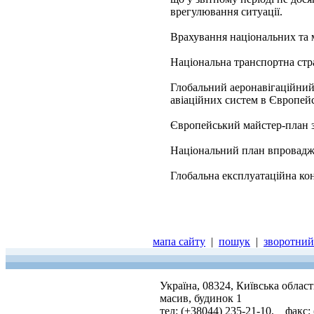
врегулювання ситуації.
Врахування національних та 
Національна транспортна стра
Глобальний аеронавігаційни
авіаційних систем в Європейс
Європейський майстер-план з
Національний план впровадже
Глобальна експлуатаційна кон
мапа сайту
|
пошук
|
зворотний 
Україна, 08324, Київська облас
масив, будинок 1
тел: (+38044) 235-21-10, факс: