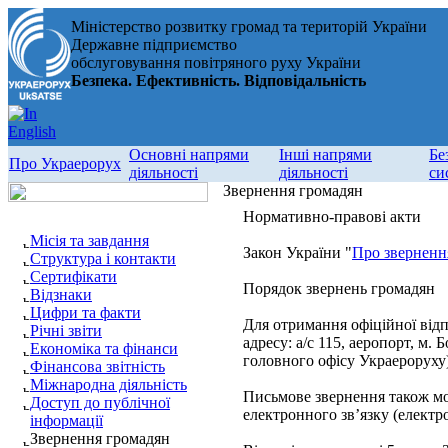
Міністерство розвитку громад та територій України
Державне підприємство
обслуговування повітряного руху України
Безпека. Ефективність. Відповідальність
Основні напрями
Інші напрями
Бе
Про Украерорух
діяльності
діяльності
си
Звернення громадян
Нормативно-правові акти
Місія та завдання
Закон України "
Про зверненн
Структура і контакти
Сертифікати
Порядок звернень громадян
Відзнаки
Цифри та факти
Для отримання офіційної відп
Річні звіти
адресу: а/с 115, аеропорт, м. 
Економіка та фінанси
головного офісу Украероруху)
Фінансова звітність
Міжнародна діяльність
Письмове звернення також мож
Доступ до публічної
електронного зв’язку (електр
інформації
Звернення громадян