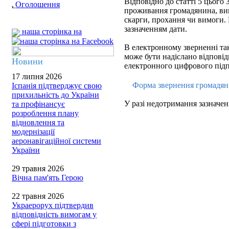
Відповідно до статті 5 цього З
Оголошення
проживання громадянина, вик
скарги, прохання чи вимоги.
зазначенням дати.
наша сторінка на
В електронному зверненні так
може бути надіслано відповідь
Новини
електронного цифрового підп
17 липня 2026
Форма звернення громадя
Іспанія підтверджує свою
прихильність до України
У разі недотримання зазначен
та профінансує
розроблення плану
відновлення та
модернізації
аеронавігаційної системи
України
29 травня 2026
Вічна пам'ять Герою
22 травня 2026
Украерорух підтвердив
відповідність вимогам у
сфері підготовки з