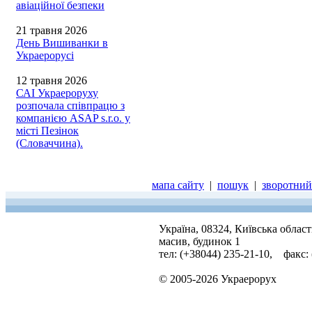
авіаційної безпеки
21 травня 2026
День Вишиванки в
Украерорусі
12 травня 2026
САІ Украероруху
розпочала співпрацю з
компанією ASAP s.r.o. у
місті Пезінок
(Словаччина).
мапа сайту
|
пошук
|
зворотний 
Україна, 08324, Київська облас
масив, будинок 1
тел: (+38044) 235-21-10, факс:
© 2005-2026 Украерорух