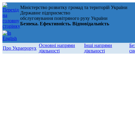
Міністерство розвитку громад та територій України
Державне підприємство
обслуговування повітряного руху України
Безпека. Ефективність. Відповідальність
Основні напрями
Інші напрями
Бе
Про Украерорух
діяльності
діяльності
си