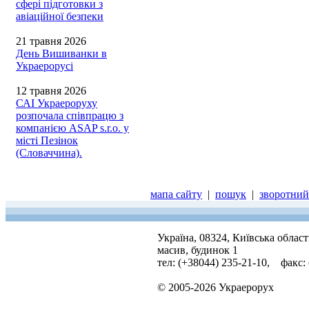
сфері підготовки з
авіаційної безпеки
21 травня 2026
День Вишиванки в
Украерорусі
12 травня 2026
САІ Украероруху
розпочала співпрацю з
компанією ASAP s.r.o. у
місті Пезінок
(Словаччина).
мапа сайту
|
пошук
|
зворотний 
Україна, 08324, Київська облас
масив, будинок 1
тел: (+38044) 235-21-10, факс:
© 2005-2026 Украерорух