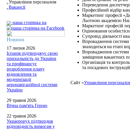
Управління персоналом
Переведення диспетчер
Вакансії
Професійний відбір ка
Маркетинг професії «Ди
Льотною академією Наці
наша сторінка на
Маркетинг професій пе
Оцінювання особистісн
Супровід діяльності ква
Новини
Впровадження системи 
знаходиться на етапі в
17 липня 2026
Впровадження системи 
Іспанія підтверджує свою
заміщення вакантних по
прихильність до України
Організація та контрол
та профінансує
та посадових інструкцій
розроблення плану
відновлення та
модернізації
Сайт «
Управління персонало
аеронавігаційної системи
України
29 травня 2026
Вічна пам'ять Герою
22 травня 2026
Украерорух підтвердив
відповідність вимогам у