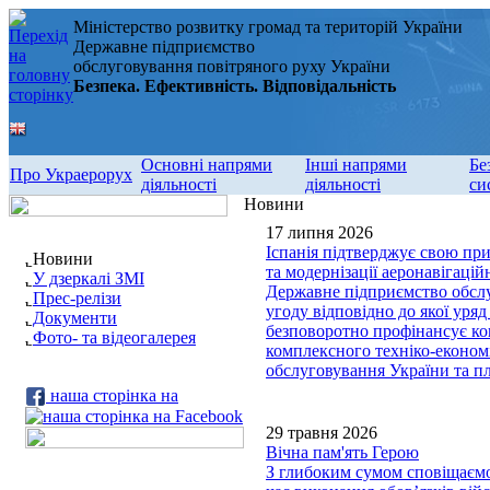
Міністерство розвитку громад та територій України
Державне підприємство
обслуговування повітряного руху України
Безпека. Ефективність. Відповідальність
Основні напрями
Інші напрями
Бе
Про Украерорух
діяльності
діяльності
си
Новини
17 липня 2026
Іспанія підтверджує свою пр
Новини
та модернізації аеронавігаці
У дзеркалі ЗМІ
Державне підприємство обслу
Прес-релізи
угоду відповідно до якої уряд 
Документи
безповоротно профінансує ко
Фото- та відеогалерея
комплексного техніко-економ
обслуговування України та пл
наша сторінка на
29 травня 2026
Вічна пам'ять Герою
З глибоким сумом сповіщаємо,