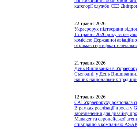
час виконання обов’язків вій
категорії служби СЕЗ Дніп
22 травня 2026
Украерорух підтвердив відпов
15 травня 2026 року за резул
комісією Державної авіаційно
отримав сертифікат навчально
21 травня 2026
День Вишиванки в Украерору
Сьогодні, у День Вишиванки,
наших національних традицій
12 травня 2026
САІ Украероруху розпочала сп
В рамках реалізації проєкту
забезпечення для дизайну пр
Manager та європейської аген
співпрацю з компанією ASAP s.