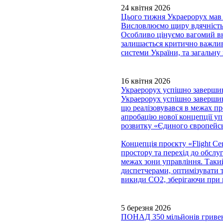
24 квітня 2026
Цього тижня Украерорух мав 
Висловлюємо щиру вдячність 
Особливо цінуємо вагомий в
залишається критично важлив
системи України, та загальну
16 квітня 2026
Украерорух успішно завершив 
Украерорух успішно завершив 
що реалізовувався в межах 
апробацію нової концепції уп
розвитку «Єдиного європейсь
Концепція проєкту «Flight Cen
простору та перехід до обслу
межах зони управління. Таки
диспетчерами, оптимізувати т
викиди CO2, зберігаючи при 
5 березня 2026
ПОНАД 350 мільйонів гри