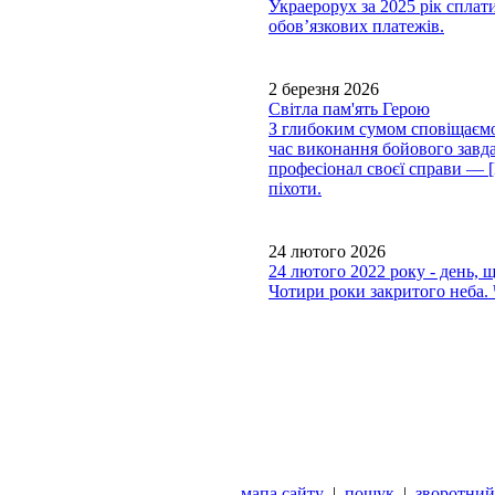
Украерорух за 2025 рік сплати
обов’язкових платежів.
2 березня 2026
Світла пам'ять Герою
З глибоким сумом сповіщаємо,
час виконання бойового завда
професіонал своєї справи —
піхоти.
24 лютого 2026
24 лютого 2022 року - день, 
Чотири роки закритого неба. 
мапа сайту
|
пошук
|
зворотний 