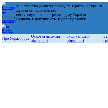
Міністерство розвитку громад та територій України
Державне підприємство
обслуговування повітряного руху України
Безпека. Ефективність. Відповідальність
Основні напрями
Інші напрями
Бе
Про Украерорух
діяльності
діяльності
си