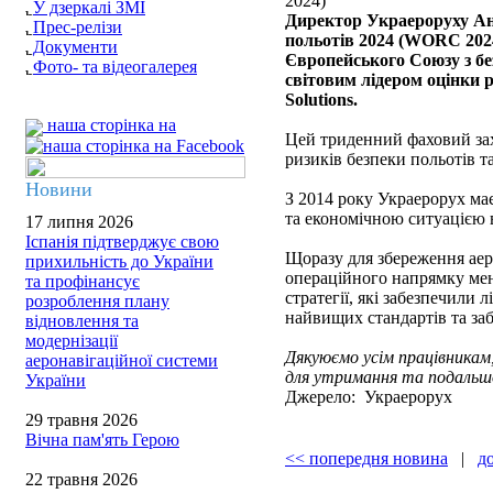
2024)
У дзеркалі ЗМІ
Директор Украероруху Анд
Прес-релізи
польотів 2024 (WORC 2024
Документи
Європейського Союзу з без
Фото- та відеогалерея
світовим лідером оцінки ри
Solutions.
наша сторінка на
Цей триденний фаховий зах
ризиків безпеки польотів т
Новини
З 2014 року Украерорух м
та економічною ситуацією в 
17 липня 2026
Іспанія підтверджує свою
Щоразу для збереження аер
прихильність до України
операційного напрямку мен
та профінансує
стратегії, які забезпечили 
розроблення плану
найвищих стандартів та заб
відновлення та
модернізації
Дякуюємо усім працівникам
аеронавігаційної системи
для утримання та подальш
України
Джерело: Украерорух
29 травня 2026
Вічна пам'ять Герою
<< попередня новина
|
д
22 травня 2026