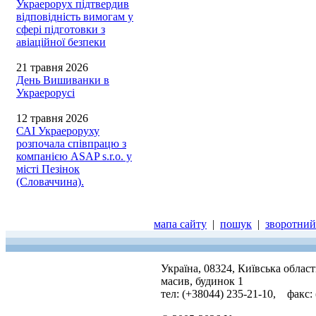
Украерорух підтвердив
відповідність вимогам у
сфері підготовки з
авіаційної безпеки
21 травня 2026
День Вишиванки в
Украерорусі
12 травня 2026
САІ Украероруху
розпочала співпрацю з
компанією ASAP s.r.o. у
місті Пезінок
(Словаччина).
мапа сайту
|
пошук
|
зворотний 
Україна, 08324, Київська облас
масив, будинок 1
тел: (+38044) 235-21-10, факс: