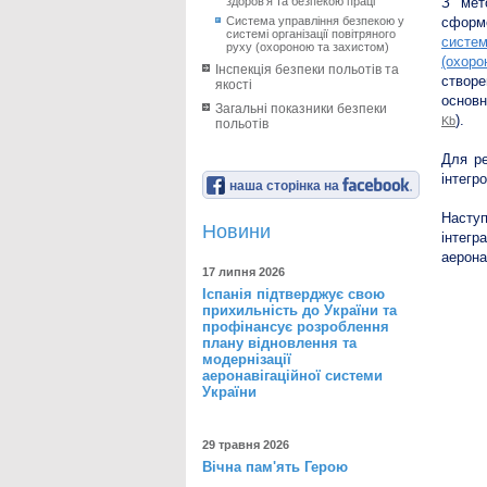
здоров’я та безпекою праці
З мет
Система управління безпекою у
сформо
системі організації повітряного
систем
руху (охороною та захистом)
(охоро
Інспекція безпеки польотів та
створе
якості
основн
Загальні показники безпеки
).
Kb
польотів
Для ре
інтегр
наша сторінка на
Наступ
Новини
інтегр
аерона
17 липня 2026
Іспанія підтверджує свою
прихильність до України та
профінансує розроблення
плану відновлення та
модернізації
аеронавігаційної системи
України
29 травня 2026
Вічна пам'ять Герою