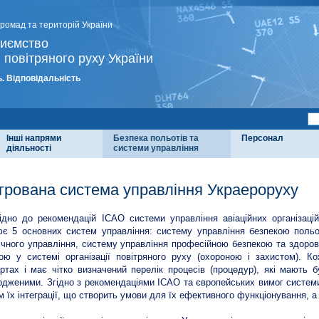
громад та територій України
риємство
 повітряного руху України
. Відповідальність
Інші напрями
Безпека польотів та
Персонал
діяльності
системи управління
егрована система управління Украероруху
ідно до рекомендацій ІСАО системи управління авіаційних організац
є 5 основних систем управління: систему управління безпекою польот
ічного управління, систему управління професійною безпекою та здоров
ою у системі організації повітряного руху (охороною і захистом). К
ртах і має чітко визначений перелік процесів (процедур), які мають
рдженими. Згідно з рекомендаціями ІСАО та європейських вимог систем
 їх інтеграції, що створить умови для їх ефективного функціонування, 