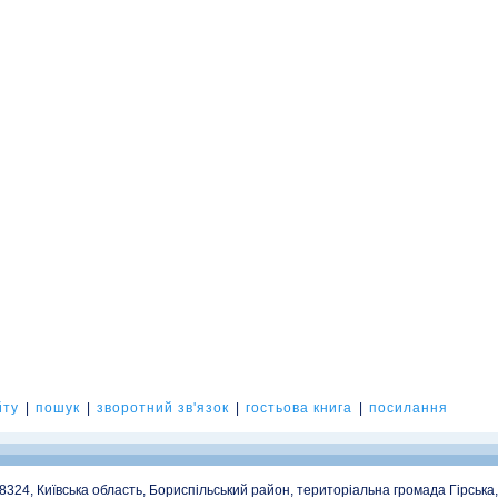
йту
|
пошук
|
зворотний зв'язок
|
гостьова книга
|
посилання
08324, Київська область, Бориспільський район, територіальна громада Гірська