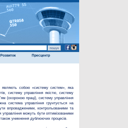
Розвиток
Пресцентр
ій являють собою «систему систем», яка
ів, систему управління якістю, систему
’ям (охороною праці), систему управління
ожна система управління грунтується на
 бути впровадженими, контрольованими та
и управління можуть бути оптимізованими
а також уникнення дублюючих процесів.