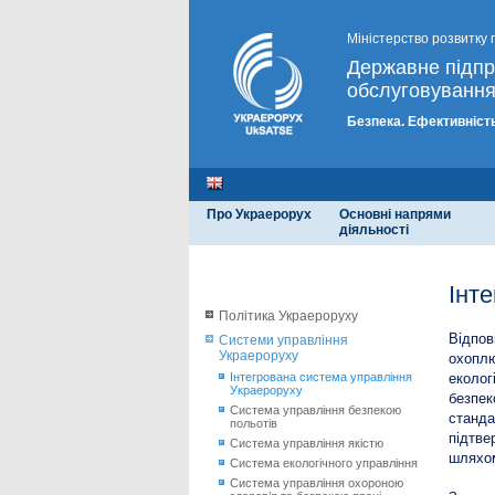
Міністерство розвитку 
Державне підп
обслуговування
Безпека. Ефективність
Про Украерорух
Основні напрями
діяльності
Інт
Політика Украероруху
Відпов
Системи управління
Украероруху
охоплю
Інтегрована система управління
еколог
Украероруху
безпек
Система управління безпекою
станда
польотів
підтве
Система управління якістю
шляхом
Система екологічного управління
Система управління охороною