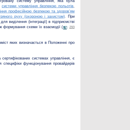
егровану систему управління, яка була
е
системи управління безпекою польотів
,
іння професійною безпекою та здоров’ям
тряного руху (охороною і захистом)
. При
для виділення (інтеграції) в підприємстві
ож формування схеми їх взаємодії (
293
 зміст яких визначається в Положенні про
а сертифікованих системах управління, є
ля специфіки функціонування провайдерів