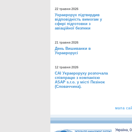
22 травня 2026
Украерорух підтвердив
відповідність вимогам у
сфері підготовки з
авіаційної безпеки
21 травня 2026
День Вишиванки в
Украерорусі
12 травня 2026
САІ Украероруху розпочала
співпрацю з компанією
ASAP s.r.o. у місті Пезінок
(Словаччина).
мапа са
Україна, 