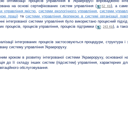
ою оптимізації процесів управління в Украерорусі впроваджено інт
вана на основі сертифікованих систем управління (
), а сам
52 Kb
и управління якістю
,
системи екологічного управління
,
системи управл
ною праці)
та
системи управління безпекою в системі організації пові
нні інтегрованої системи управління було використано процесний підхід 
их процесів, процесів управління, процесів підтримки (
), а так
243 Kb
алізації інтегрованих процесів застосовуються процедури, структура і
овану систему управління Украероруху.
ним кроком в розвитку інтегрованої системи Украероруху, основаної н
ація до її складу інших систем (підсистем) управління, характерних д
вігаційного обслуговування.