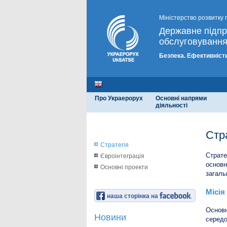
Міністерство розвитку 
Державне підп
обслуговування
Безпека. Ефективність
Про Украерорух
Основні напрями
діяльності
Стр
Стратегія
Страте
Євроінтеграція
основн
Основні проекти
загаль
Місія
наша сторінка на
Основн
Новини
середо