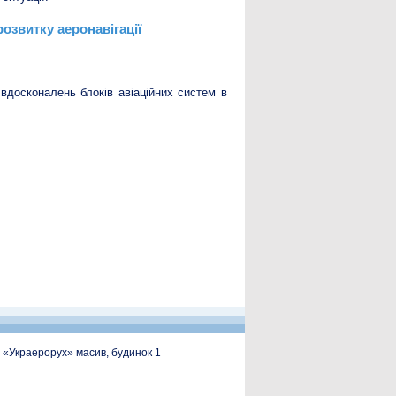
озвитку аеронавігації
досконалень блоків авіаційних систем в
, «Украерорух» масив, будинок 1