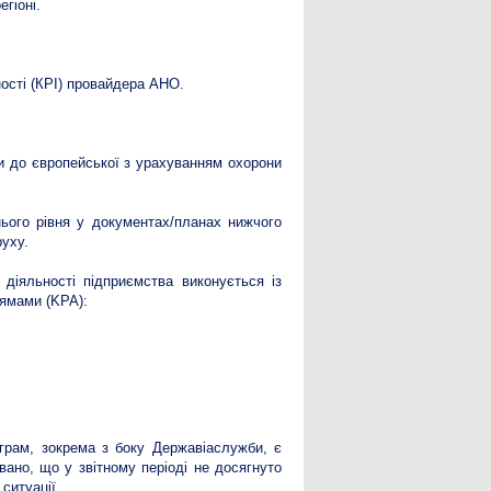
гіоні.
ості (КРІ) провайдера АНО.
ни до європейської з урахуванням охорони
ього рівня у документах/планах нижчого
руху.
діяльності підприємства виконується із
рямами (KPA):
ограм, зокрема з боку Державіаслужби, є
вано, що у звітному періоді не досягнуто
ситуації.