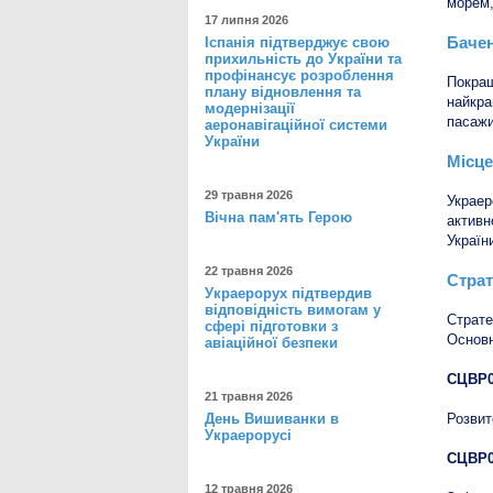
морем,
17 липня 2026
Баче
Іспанія підтверджує свою
прихильність до України та
профінансує розроблення
Покращ
плану відновлення та
найкра
модернізації
пасажи
аеронавігаційної системи
України
Місце
29 травня 2026
Украер
Вічна пам'ять Герою
активн
Україн
22 травня 2026
Страт
Украерорух підтвердив
відповідність вимогам у
Страте
сфері підготовки з
Основн
авіаційної безпеки
СЦВР0
21 травня 2026
День Вишиванки в
Розвит
Украерорусі
СЦВР0
12 травня 2026