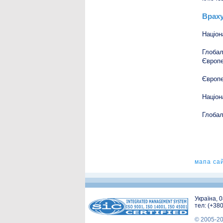
Враху
Націон
Глобал
Європе
Європе
Націон
Глобал
мапа са
Україна, 
тел: (+38
© 2005-2