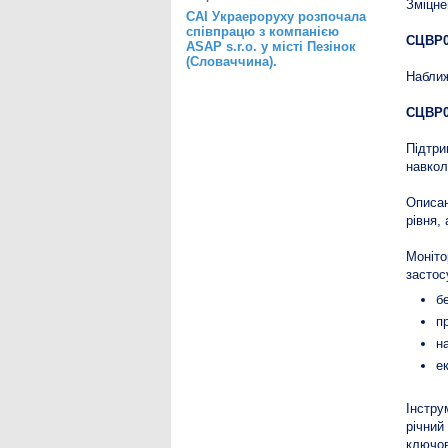
Зміцне
САІ Украероруху розпочала
співпрацю з компанією
СЦВР0
ASAP s.r.o. у місті Пезінок
(Словаччина).
Наближ
СЦВР0
Підтри
навкол
Описан
рівня, 
Моніто
застос
б
п
н
е
Інстру
річний
ключов