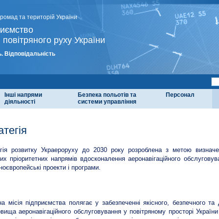
громад та територій України
риємство
 повітряного руху України
. Відповідальність
Інші напрями
Безпека польотів та
Персонал
діяльності
системи управління
атегія
гія розвитку Украероруху до 2030 року розроблена з метою визначе
их пріоритетних напрямів вдосконалення аеронавігаційного обслуговув
ноєвропейські проекти і програми.
а місія підприємства полягає у забезпеченні якісного, безпечного т
вища аеронавігаційного обслуговування у повітряному просторі України