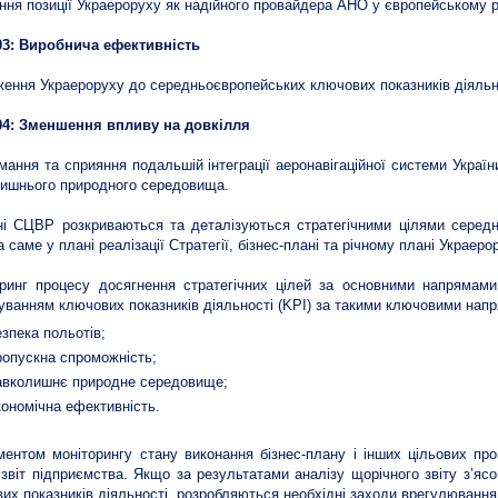
ння позиції Украероруху як надійного провайдера АНО у європейському ре
3: Виробнича ефективність
ення Украероруху до середньоєвропейських ключових показників діяльн
4: Зменшення впливу на довкілля
мання та сприяння подальшій інтеграції аеронавігаційної системи Украї
ишнього природного середовища.
і СЦВР розкриваються та деталізуються стратегічними цілями середн
а саме у плані реалізації Стратегії, бізнес-плані та річному плані Украеро
ринг процесу досягнення стратегічних цілей за основними напрямами 
уванням ключових показників діяльності (KPI) за такими ключовими нап
езпека польотів;
ропускна спроможність;
авколишнє природне середовище;
кономічна ефективність.
ментом моніторингу стану виконання бізнес-плану і інших цільових пр
 звіт підприємства. Якщо за результатами аналізу щорічного звіту з’ясо
их показників діяльності, розробляються необхідні заходи врегулювання 