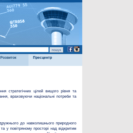
Розвиток
Пресцентр
ння стратегічних цілей вищого рівня та
ання, враховуючи національні потреби та
а дружнього до навколишнього природного
 та у повітряному просторі над відкритим