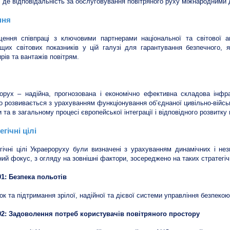
 де відповідальність за обслуговування повітряного руху міжнародними 
ння
ення співпраці з ключовими партнерами національної та світової а
щих світових показників у цій галузі для гарантування безпечного, 
рів та вантажів повітрям.
орух – надійна, прогнозована і економічно ефективна складова інфрас
о розвивається з урахуванням функціонування об’єднаної цивільно-військ
и та в загальному процесі європейської інтеграції і відповідного розвитку
егічні цілі
гічні цілі Украероруху були визначені з урахуванням динамічних і нез
ий фокус, з огляду на зовнішні фактори, зосереджено на таких стратегіч
1: Безпека польотів
ок та підтримання зрілої, надійної та дієвої системи управління безпекою
2: Задоволення потреб користувачів повітряного простору