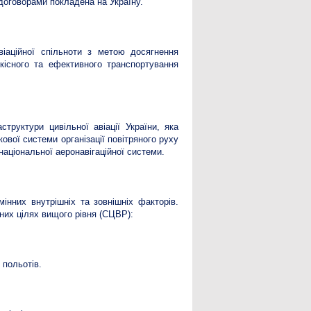
договорами покладена на Україну.
віаційної спільноти з метою досягнення
якісного та ефективного транспортування
труктури цивільної авіації України, яка
ової системи організації повітряного руху
 національної аеронавігаційної системи.
мінних внутрішніх та зовнішніх факторів.
них цілях вищого рівня (СЦВР):
 польотів.