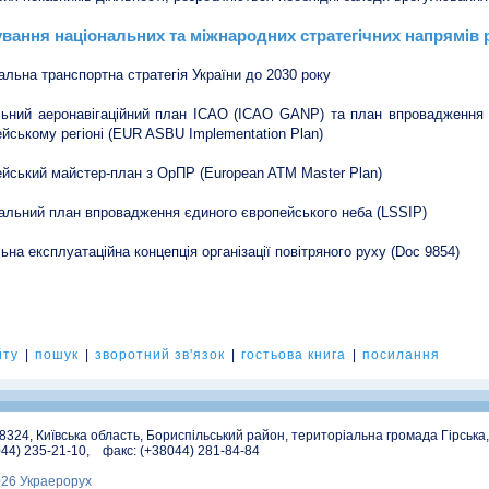
вання національних та міжнародних стратегічних напрямів р
альна транспортна стратегія України до 2030 року
ьний аеронавігаційний план ICAO (ICAO GANP) та план впровадження в
йському регіоні (EUR ASBU Implementation Plan)
йський майстер-план з ОрПР (European ATM Master Plan)
альний план впровадження єдиного європейського неба (LSSIP)
ьна експлуатаційна концепція організації повітряного руху (Doc 9854)
йту
|
пошук
|
зворотний зв'язок
|
гостьова книга
|
посилання
08324, Київська область, Бориспільський район, територіальна громада Гірська
044) 235-21-10, факс: (+38044) 281-84-84
026 Украерорух