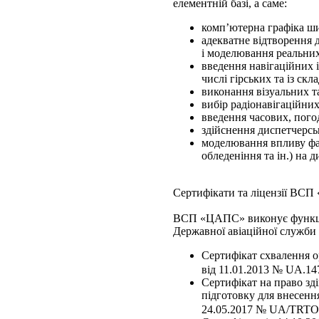
елементній базі, а саме:
комп’ютерна графіка ши
адекватне відтворення д
і моделювання реальни
введення навігаційних і
числі гірських та із ск
виконання візуальних т
вибір радіонавігаційни
введення часових, пого
здійснення диспетчерсь
моделювання впливу факт
обледеніння та ін.) на 
Сертифікати та ліцензії ВС
ВСП «ЦАПС» виконує функції 
Державної авіаційної служби
Сертифікат схвалення о
від 11.01.2013 № UA.147
Сертифікат на право зд
підготовку для внесенн
24.05.2017 № UA/TRTO-00