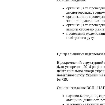
Основні завдання:
організація та проведе
диспетчерських тренаже
організація та проведе
знань та практичних на
організація та проведе
вимоги стосовно рівнів
проведення моделювання
повітряного руху.
Центр авіаційної підготовки т
Відокремлений структурний п
було утворено в 2014 році н
центр цивільної авіації Укр
повітряного руху України на 
№ 739.
Основні завдання ВСП «ЦА
науково-методичне, сер
авіаційної діяльності р
задоволення попиту насе