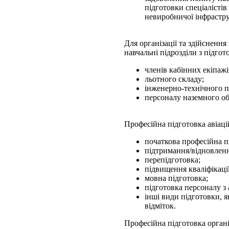
підготовки спеціалістів 
невиробничої інфрастр
Для організації та здійснен
навчальні підрозділи з підгот
членів кабінних екіпажі
льотного складу;
інженерно-технічного п
персоналу наземного о
Професійна підготовка авіац
початкова професійна п
підтримання/відновлення
перепідготовка;
підвищення кваліфікації
мовна підготовка;
підготовка персоналу з 
інші види підготовки, я
відміток.
Професійна підготовка органі