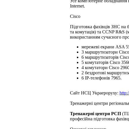
Усе комп'ютерне обладнання 
Internet.
Cisco
Підготовка фахівців ЗНС на 
та комутація) та CCNP R&S (м
використанням сучасного прог
мережеві екрани ASA 5
3 маршрутизатори Cisco
6 маршрутизаторів Cisco
5 комутаторів Cisco 356
4 комутатори Cisco 2960
2 бездротові маршрути
6 ІР-телефонів 7965.
Сайт НСЦ Украероруху:
http:
Тренажерні центри регіональ
Тренажерні центри РСП
(ТЦ
професійна підготовка фахівц