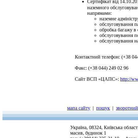
Сертифікат від 14.10.2
наземного обслуговуван
напрямами:
наземне адміністр
обслуговування п
обробка багажу в с
обслуговування по
обслуговування на
Контактний телефон: (+38 044
Факс: (+38 044) 249 02 96
Сайт ВСП «ЦАПС»:
http://w
мапа сайту
|
пошук
|
зворотний 
Україна, 08324, Київська облас
масив, будинок 1