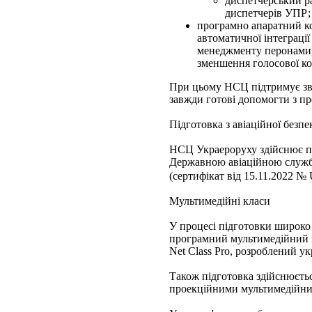
диспетчерський р
диспетчерів УПР;
програмно апаратний ко
автоматичної інтеграції
менеджменту перонами, 
зменшення голосової к
При цьому НСЦ підтримує зв'
завжди готові допомогти з пр
Підготовка з авіаційної безпе
НСЦ Украероруху здійснює під
Державною авіаційною служ
(сертифікат від 15.11.2022 
Мультимедійні класи
У процесі підготовки широко
програмний мультимедійний 
Net Class Pro, розроблений у
Також підготовка здійснюєтьс
проекційними мультимедійни