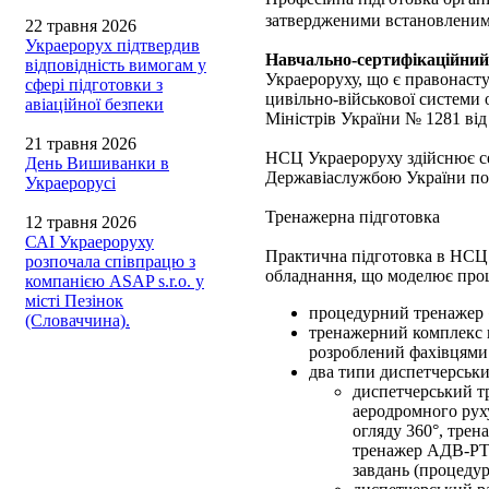
затвердженими встановленим
22 травня 2026
Украерорух підтвердив
Навчально-сертифікаційний
відповідність вимогам у
Украероруху, що є правонаст
сфері підготовки з
цивільно-військової системи 
авіаційної безпеки
Міністрів України № 1281 від
21 травня 2026
НСЦ Украероруху здійснює се
День Вишиванки в
Державіаслужбою України п
Украерорусі
Тренажерна підготовка
12 травня 2026
САІ Украероруху
Практична підготовка в НСЦ 
розпочала співпрацю з
обладнання, що моделює проце
компанією ASAP s.r.o. у
місті Пезінок
процедурний тренажер «R
(Словаччина).
тренажерний комплекс 
розроблений фахівцям
два типи диспетчерськи
диспетчерський т
аеродромного рух
огляду 360°, трен
тренажер АДВ-РТТ
завдань (процедур