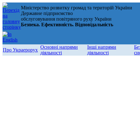
Міністерство розвитку громад та територій України
Державне підприємство
обслуговування повітряного руху України
Безпека. Ефективність. Відповідальність
Основні напрями
Інші напрями
Бе
Про Украерорух
діяльності
діяльності
си