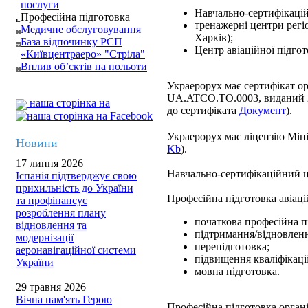
послуги
Навчально-сертифікацій
Професійна підготовка
тренажерні центри регіо
Медичне обслуговування
Харків);
База відпочинку РСП
Центр авіаційної підгот
«Київцентраеро» "Стріла"
Вплив об’єктів на польоти
Украерорух має сертифікат ор
UA.ATCO.TO.0003, виданий 
наша сторінка на
до сертифіката
Документ
).
Украерорух має ліцензію Міні
Новини
Kb
).
17 липня 2026
Навчально-сертифікаційний 
Іспанія підтверджує свою
прихильність до України
Професійна підготовка авіац
та профінансує
розроблення плану
початкова професійна п
відновлення та
підтримання/відновлення
модернізації
перепідготовка;
аеронавігаційної системи
підвищення кваліфікації
України
мовна підготовка.
29 травня 2026
Вічна пам'ять Герою
Професійна підготовка органі