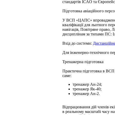
стандартів ICAO та Європейс
Підготовка авіаційного пе
У ВСП «ЦАПС» впроваджено с
кваліфікації для льотного пе
навігація, Повітряне право, 
дисциплінам за типами ПС: Іл
Вхід до системи:
Дистанційне
Для інженерно-технічного пе
Тренажерна підготовка
Практична підготовка в ВСП
саме:
тренажер Ан-24;
тренажер Як-40;
тренажер Ан-2.
Відпрацювання дій членів ек
в реальному масштабі часу на