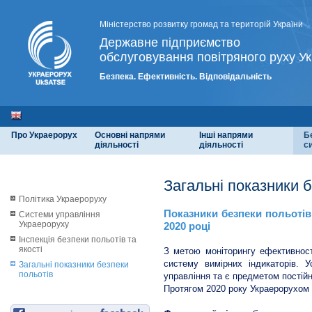
Міністерство розвитку громад та територій України
Державне підприємство
обслуговування повітряного руху Ук
Безпека. Ефективність. Відповідальність
Про Украерорух
Основні напрями
Інші напрями
Б
діяльності
діяльності
с
Загальні показники 
Політика Украероруху
Показники безпеки польотів
Системи управління
Украероруху
2020 році
Інспекція безпеки польотів та
якості
З метою моніторингу ефективност
систему вимірних індикаторів. 
Загальні показники безпеки
польотів
управління та є предметом постійн
Протягом 2020 року Украерорухом д