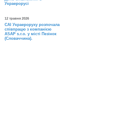
Украерорусі
12 травня 2026
САІ Украероруху розпочала
співпрацю з компанією
ASAP s.r.o. у місті Пезінок
(Словаччина).