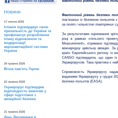
Фактичний рівень безпеки пол
наша сторінка на
Новини
Фактичний рівень безпеки по
пов’язаних із безпекою польотів з
17 липня 2026
за політ і кількістю повітряних 
Іспанія підтверджує свою
прихильність до України та
За результатами оцінювання зріл
профінансує розроблення
році в рамках спільного проек
плану відновлення та
модернізації
Measurement», отримано підтверд
аеронавігаційної системи
міжнародну цивільну авіацію. За 
України
країн Європейського регіону із 
CANSO підтвердила, що один із 
Украерорухом. Така практика є най
29 травня 2026
Вічна пам'ять Герою
Спроможність Украероруху нада
виданими Украероруху у грудні 2
безпеки польотів (EASA).
22 травня 2026
Украерорух підтвердив
відповідність вимогам у
сфері підготовки з
авіаційної безпеки
21 травня 2026
День Вишиванки в