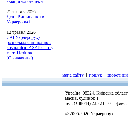
авіаційної безпеки
21 травня 2026
День Вишиванки в
Украерорусі
12 травня 2026
САІ Украероруху
розпочала співпрацю з
компанією ASAP s.r.o. у
місті Пезінок
(Словаччина).
мапа сайту
|
пошук
|
зворотний 
Україна, 08324, Київська облас
масив, будинок 1
тел: (+38044) 235-21-10, факс:
© 2005-2026 Украерорух