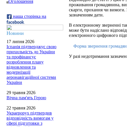
Оголошення
проживання громадянина, вик
скарги, прохання чи вимоги.
зазначенням дати.
наша сторінка на
В електронному зверненні так
може бути надіслано відповідь
Новини
електронного цифрового підп
17 липня 2026
Форма звернення громадя
Іспанія підтверджує свою
прихильність до України
У разі недотримання зазначен
та профінансує
розроблення плану
відновлення та
модернізації
аеронавігаційної системи
України
29 травня 2026
Вічна пам'ять Герою
22 травня 2026
Украерорух підтвердив
відповідність вимогам у
сфері підготовки з