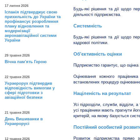
17 липня 2026
Будь-які рішення та дії щодо пе
Іспанія підтверджує свою
діяльності підприємства.
прихильність до України та
профінансує розроблення
Системність
плану відновлення та
модернізації
аеронавігаційної системи
Будь-які рішення та дії щодо пе
України
кадрової політики.
Об’єктивність оцінки
29 травня 2026
Вічна пам'ять Герою
Підприємство гарантує, що оцінка 
Оцінювання кожного працівника
22 травня 2026
встановлених процедур оцінювання
Украерорух підтвердив
відповідність вимогам у
сфері підготовки з
Націленість на результат
авіаційної безпеки
Усі підрозділи, служби, відділи, а
усі працівники мають прагнути йог
21 травня 2026
критерій, на якому базується сист
День Вишиванки в
Украерорусі
Постійний особистий розвито
Розвиток підприємства прямо з
12 травня 2026