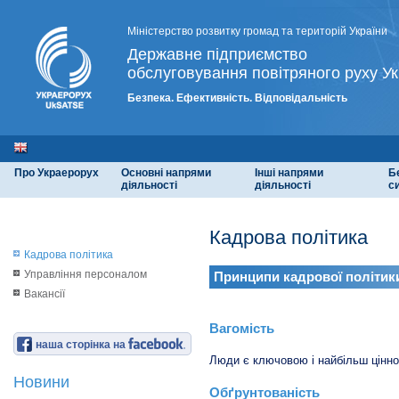
Міністерство розвитку громад та територій України
Державне підприємство
обслуговування повітряного руху Ук
Безпека. Ефективність. Відповідальність
Про Украерорух
Основні напрями
Інші напрями
Б
діяльності
діяльності
с
Кадрова політика
Кадрова політика
Управління персоналом
Принципи кадрової політик
Вакансії
Вагомість
наша сторінка на
Люди є ключовою і найбільш цінн
Новини
Обґрунтованість