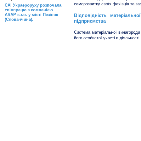
саморозвитку своїх фахівців та за
САІ Украероруху розпочала
співпрацю з компанією
ASAP s.r.o. у місті Пезінок
Відповідність матеріально
(Словаччина).
підприємства
Система матеріальної винагороди 
його особистої участі в діяльності