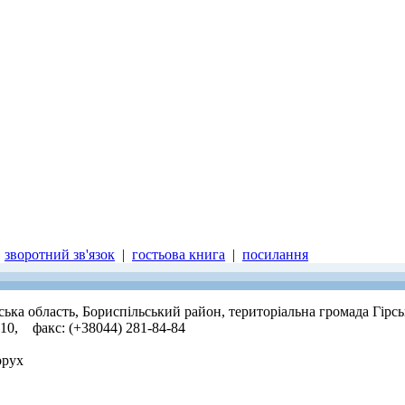
|
зворотний зв'язок
|
гостьова книга
|
посилання
вська область, Бориспільський район, територіальна громада Гірс
-10, факс: (+38044) 281-84-84
орух