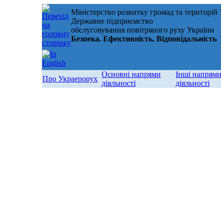
Міністерство розвитку громад та територій
Державне підприємство
обслуговування повітряного руху України
Безпека. Ефективність. Відповідальність
Основні напрями
Інші напрям
Про Украерорух
діяльності
діяльності