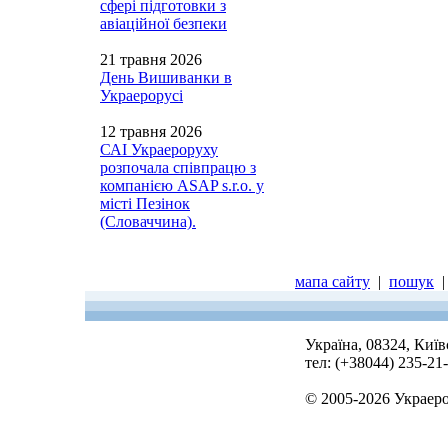
сфері підготовки з
авіаційної безпеки
21 травня 2026
День Вишиванки в
Украерорусі
12 травня 2026
САІ Украероруху
розпочала співпрацю з
компанією ASAP s.r.o. у
місті Пезінок
(Словаччина).
мапа сайту
|
пошук
Україна, 08324, Киї
тел: (+38044) 235-21
© 2005-2026 Украер