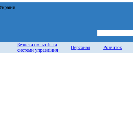
 України
и
Безпека польотів та
Персонал
Розвиток
системи управління