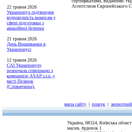
сертифікатами, виданими Укр
Агентством Європейського Со
22 травня 2026
Украерорух підтвердив
відповідність вимогам у
сфері підготовки з
авіаційної безпеки
21 травня 2026
День Вишиванки в
Украерорусі
12 травня 2026
САІ Украероруху
розпочала співпрацю з
компанією ASAP s.r.o. у
місті Пезінок
(Словаччина).
мапа сайту
|
пошук
|
зворотний 
Україна, 08324, Київська облас
масив, будинок 1