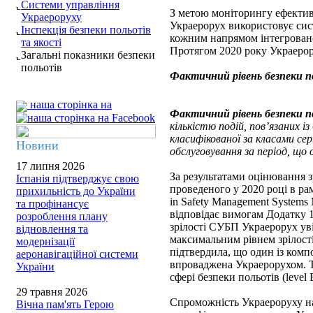
Системи управління
З метою моніторингу ефективн
Украероруху
Украерорух використовує сист
Інспекція безпеки польотів
кожним напрямом інтегровано
та якості
Протягом 2020 року Украерору
Загальні показники безпеки
польотів
Фактичний рівень безпеки п
наша сторінка на
Фактичний рівень безпеки п
кількістю подій, пов’язаних і
класифікованої за класами сер
Новини
обслуговування за період, що
17 липня 2026
За результатами оцінювання 
Іспанія підтверджує свою
проведеного у 2020 році в 
прихильність до України
in Safety Management System
та профінансує
відповідає вимогам Додатку 1
розроблення плану
зрілості СУБП Украерорух ув
відновлення та
максимальним рівнем зрілос
модернізації
підтвердила, що один із комп
аеронавігаційної системи
впроваджена Украерорухом. Т
України
сфері безпеки польотів (level 
29 травня 2026
Спроможність Украероруху на
Вічна пам'ять Герою