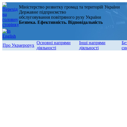
Міністерство розвитку громад та територій України
Державне підприємство
обслуговування повітряного руху України
Безпека. Ефективність. Відповідальність
Основні напрями
Інші напрями
Бе
Про Украерорух
діяльності
діяльності
си