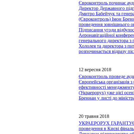
Євроконтроль починає ауд
Директор Державного підп
Дмитро Бабейчук та генера
(Євроконтроль) Імон Брен
проведення зовнішнього о
Підписання угоди відбулос
Аеронавігаційної конферен
генерального директора з 
Хололея та директора з пи
розпочинається відразу пі
12 вересня 2018
Євроконтроль проведе ауди
Європейська організація з
ефективності менеджменту
(Украерорух) уже цієї осе
Бреннан у листі до мініст
20 травня 2018
УКРАЕРОРУХ ГАРАНТУЄ
проведення в Києві фінал
Державне підприємство об