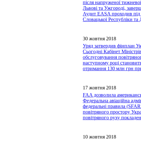
після напруженої тижневої
Львові та Ужгороді, завер
Аудит EASA проходив під 
Словацької Республіки та 
30 жовтня 2018
Уряд затвердив фінплан Ук
Сьогодні Кабінет Міністр
обслуговування повітряног
наступному році становить
отримання 130 млн грн пр
17 жовтня 2018
FAA дозволила американсь
Федеральна авіаційна адм
федеральні правила (SFAR1
повітряного простору Укра
повітряного руху покладен
10 жовтня 2018