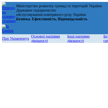
Міністерство розвитку громад та територій України
Державне підприємство
обслуговування повітряного руху України
Безпека. Ефективність. Відповідальність
Основні напрями
Інші напрями
Бе
Про Украерорух
діяльності
діяльності
си