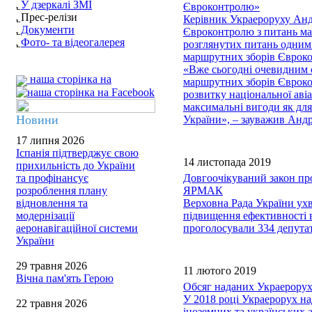
У дзеркалі ЗМІ
Євроконтролю»
Прес-релізи
Керівник Украероруху Андр
Документи
Євроконтролю з питань мар
Фото- та відеогалерея
розглянутих питань одним 
маршрутних зборів Єврок
«Вже сьогодні очевидним є
наша сторінка на
маршрутних зборів Єврокон
розвитку національної аві
максимальні вигоди як для
Новини
України», – зауважив Ан
17 липня 2026
Іспанія підтверджує свою
14 листопада 2019
прихильність до України
та профінансує
Довгоочікуваний закон пр
розроблення плану
ЯРМАК
відновлення та
Верховна Рада України ух
модернізації
підвищення ефективності в
аеронавігаційної системи
проголосували 334 депута
України
29 травня 2026
11 лютого 2019
Вічна пам'ять Герою
Обсяг наданих Украерорухо
У 2018 році Украерорух на
22 травня 2026
іноземних та українських 