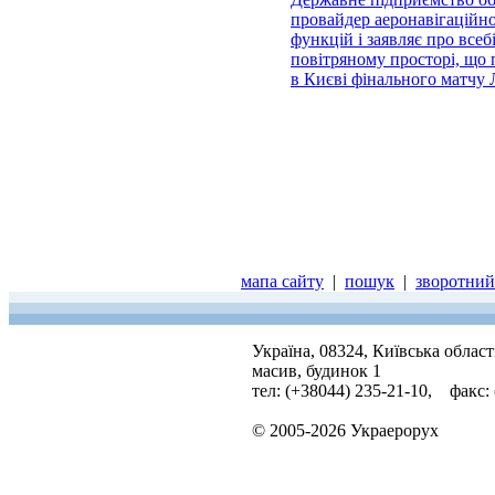
провайдер аеронавігаційно
функцій і заявляє про всеб
повітряному просторі, що 
в Києві фінального матчу
мапа сайту
|
пошук
|
зворотний 
Україна, 08324, Київська облас
масив, будинок 1
тел: (+38044) 235-21-10, факс:
© 2005-2026 Украерорух