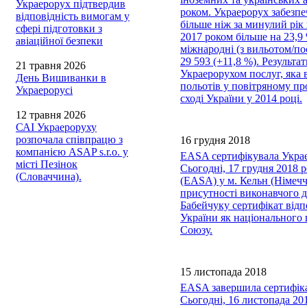
Украерорух підтвердив
роком. Украерорух забезпе
відповідність вимогам у
більше ніж за минулий рік 
сфері підготовки з
2017 роком більше на 23,9 
авіаційної безпеки
міжнародні (з вильотом/пос
29 593 (+11,8 %). Результ
21 травня 2026
Украерорухом послуг, яка 
День Вишиванки в
польотів у повітряному пр
Украерорусі
сході України у 2014 році.
12 травня 2026
САІ Украероруху
розпочала співпрацю з
16 грудня 2018
компанією ASAP s.r.o. у
EASA сертифікувала Укра
місті Пезінок
Сьогодні, 17 грудня 2018 р
(Словаччина).
(EASA) у м. Кельн (Німеч
присутності виконавчого 
Бабейчуку сертифікат відп
України як національного
Союзу.
15 листопада 2018
EASA завершила сертифікац
Сьогодні, 16 листопада 20