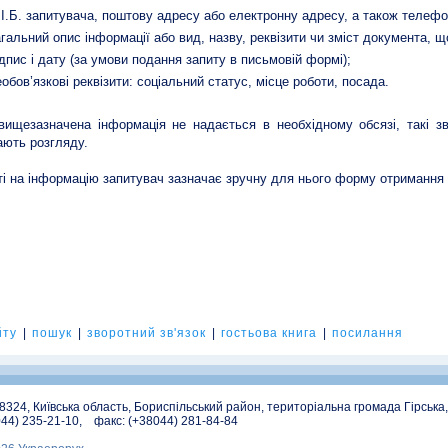
.І.Б. запитувача, поштову адресу або електронну адресу, а також телефо
агальний опис інформації або вид, назву, реквізити чи зміст документа, щ
ідпис і дату (за умови подання запиту в письмовій формі);
еобов’язкові реквізити: соціальний статус, місце роботи, посада.
ищезазначена інформація не надається в необхідному обсязі, такі 
ають розгляду.
ті на інформацію запитувач зазначає зручну для нього форму отримання 
йту
|
пошук
|
зворотний зв'язок
|
гостьова книга
|
посилання
08324, Київська область, Бориспільський район, територіальна громада Гірська
044) 235-21-10, факс: (+38044) 281-84-84