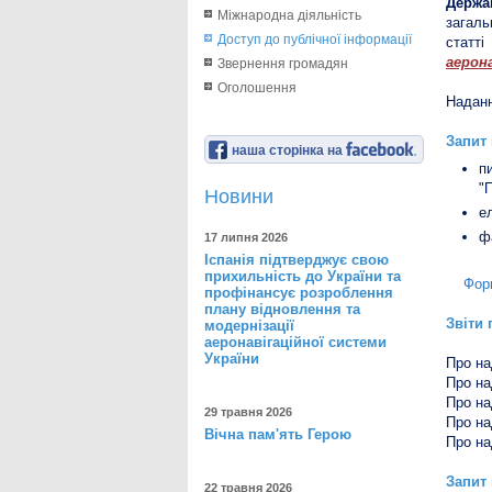
Держа
Міжнародна діяльність
загаль
Доступ до публічної інформації
статті
аерон
Звернення громадян
Оголошення
Наданн
Запит
наша сторінка на
п
"
Новини
е
ф
17 липня 2026
Іспанія підтверджує свою
прихильність до України та
Фор
профінансує розроблення
плану відновлення та
Звіти 
модернізації
аеронавігаційної системи
України
Про на
Про на
Про на
29 травня 2026
Про на
Вічна пам'ять Герою
Про на
Запит 
22 травня 2026