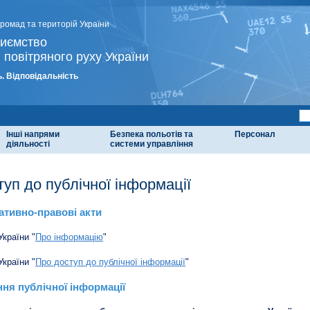
громад та територій України
риємство
 повітряного руху України
. Відповідальність
Інші напрями
Безпека польотів та
Персонал
діяльності
системи управління
туп до публічної інформації
тивно-правові акти
України "
Про інформацію
"
України "
Про доступ до публічної інформації
"
ня публічної інформації