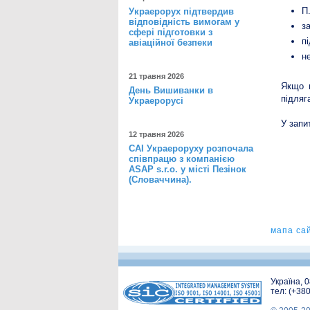
П
Украерорух підтвердив
відповідність вимогам у
з
сфері підготовки з
п
авіаційної безпеки
н
21 травня 2026
Якщо в
День Вишиванки в
підляг
Украерорусі
У запи
12 травня 2026
САІ Украероруху розпочала
співпрацю з компанією
ASAP s.r.o. у місті Пезінок
(Словаччина).
мапа са
Україна, 
тел: (+38