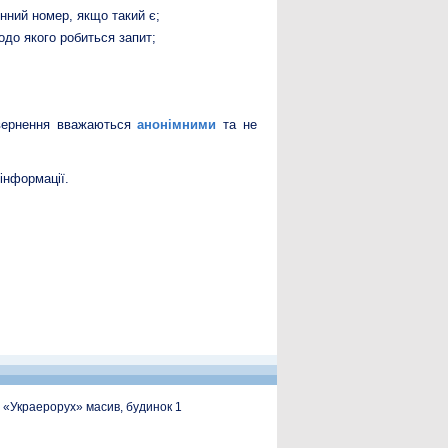
нний номер, якщо такий є;
одо якого робиться запит;
звернення вважаються
анонімними
та не
інформації.
, «Украерорух» масив, будинок 1