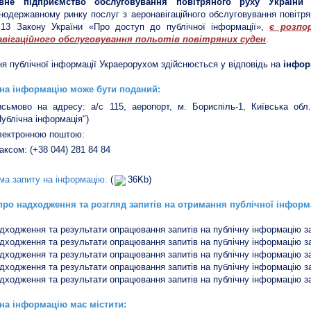
вне підприємство обслуговування повітряного руху Україн
нодержавному ринку послуг з аеронавігаційного обслуговування повітрян
 13 Закону України «Про доступ до публічної інформації»,
є розпо
авігаційного обслуговування польотів повітряних суден
.
я публічної інформації Украерорухом здійснюється у відповідь на
інфор
 на інформацію може бути поданий:
исьмово на адресу: а/с 115, аеропорт, м. Бориспіль-1, Київська обл.
Публічна інформація")
лектронною поштою:
аксом: (+38 044) 281 84 84
ма запиту на інформацію:
(
36Kb)
про надходження та розгляд запитів на отримання публічної інформ
дходження та результати опрацювання запитів на публічну інформацію за 
дходження та результати опрацювання запитів на публічну інформацію за 
дходження та результати опрацювання запитів на публічну інформацію за 
дходження та результати опрацювання запитів на публічну інформацію за 
дходження та результати опрацювання запитів на публічну інформацію за 
на інформацію має містити: