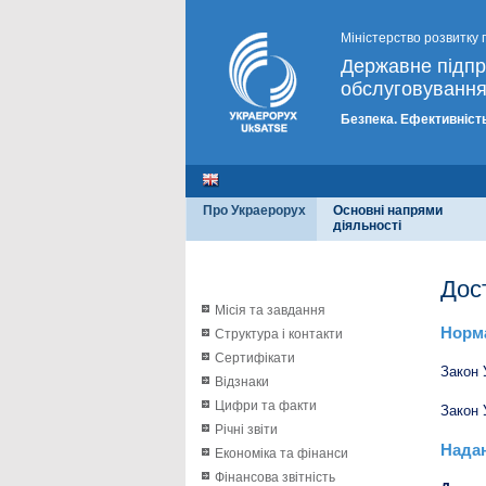
Міністерство розвитку 
Державне підп
обслуговування
Безпека. Ефективність
Про Украерорух
Основні напрями
діяльності
Дос
Місія та завдання
Норма
Структура і контакти
Сертифікати
Закон 
Відзнаки
Цифри та факти
Закон 
Річні звіти
Надан
Економіка та фінанси
Фінансова звітність