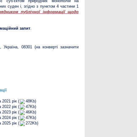
и
є суб’єктом природних монополій на
их суден і, згідно з пунктом 4 частини 1
рядником публічної інформації щодо
маційний запит
.
, Україна, 08301 (на конверті зазначити
ації
2021 рік (
48Kb)
2022 рік (
47Kb)
2023 рік (
46Kb)
2024 рік (
47Kb)
2025 рік (
272Kb)