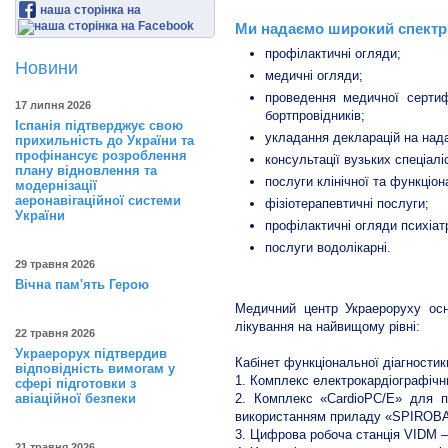
наша сторінка на
Ми надаємо широкий спектр
профілактичні огляди;
Новини
медичні огляди;
проведення медичної сертифі
17 липня 2026
бортпровідників;
Іспанія підтверджує свою
укладання декларацій на нада
прихильність до України та
профінансує розроблення
консультації вузьких спеціаліс
плану відновлення та
послуги клінічної та функціон
модернізації
аеронавігаційної системи
фізіотерапевтичні послуги;
України
профілактичні огляди психіат
послуги водолікарні.
29 травня 2026
Вічна пам'ять Герою
Медичний центр Украероруху ос
лікування на найвищому рівні:
22 травня 2026
Украерорух підтвердив
Кабінет функціональної діагностик
відповідність вимогам у
1. Комплекс електрокардіографічн
сфері підготовки з
авіаційної безпеки
2. Комплекс «CardioPC/Е» для п
використанням приладу «SPIROB
3. Цифрова робоча станція VIDM –
21 травня 2026