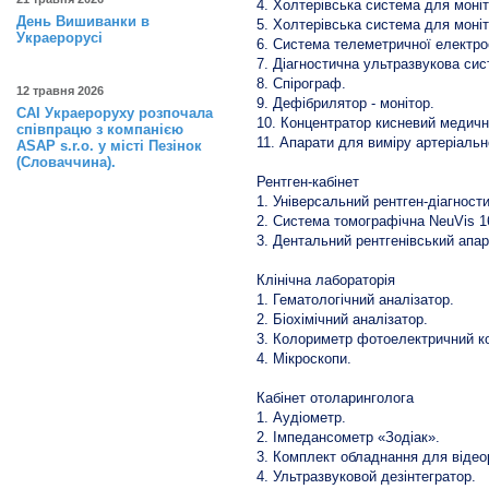
4. Холтерівська система для моні
День Вишиванки в
5. Холтерівська система для моні
Украерорусі
6. Система телеметричної електро
7. Діагностична ультразвукова сис
8. Спірограф.
12 травня 2026
9. Дефібрилятор - монітор.
САІ Украероруху розпочала
10. Концентратор кисневий медичн
співпрацю з компанією
11. Апарати для виміру артеріальн
ASAP s.r.o. у місті Пезінок
(Словаччина).
Рентген-кабінет
1. Універсальний рентген-діагност
2. Система томографічна NeuVis 16
3. Дентальний рентгенівський апар
Клінічна лабораторія
1. Гематологічний аналізатор.
2. Біохімічний аналізатор.
3. Колориметр фотоелектричний ко
4. Мікроскопи.
Кабінет отоларинголога
1. Аудіометр.
2. Імпедансометр «Зодіак».
3. Комплект обладнання для відео
4. Ультразвуковой дезінтегратор.