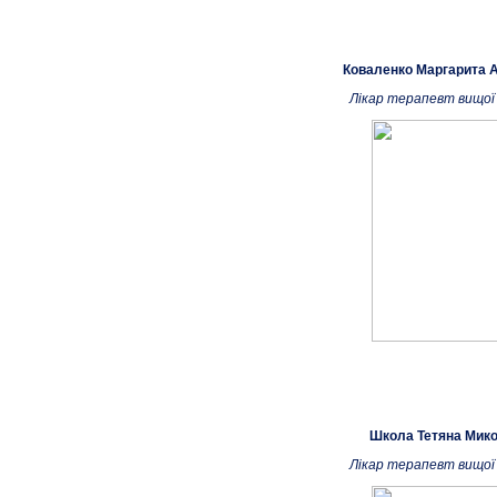
Коваленко Маргарита А
Лікар терапевт вищої 
Школа Тетяна Мико
Лікар терапевт вищої 