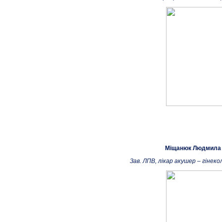
Міщанюк Людмила 
Зав. ЛПВ, лікар акушер – гінеко