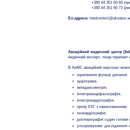
+380 44 351 60 60
(пр
+380 44 351 60 73
(р
Ел.адреса:
medcenter1@uksatse.a
Авіаційний медичний центр
Авіаційний медичний центр (Ае
медичний експерт, лікар-терапевт 
В АеМС авіаційний персонал може 
оцінювання функції дихання,
аудіограма,
імпедансометрія,
електроенцефалографія,
електрокардіографія,
пробу ЕКГ з навантаженням,
ехокардіографія,
доплерографія судин голови і ш
ультразвукове дослідження щ