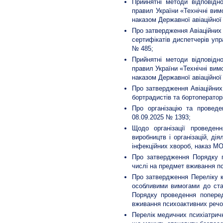
Прийнятні методи відповідн
правил України «Технічні вим
наказом Державної авіаційної
Про затвердження Авіаційних 
сертифікатів диспетчерів упр
№ 485;
Прийнятні методи відповідн
правил України «Технічні вим
наказом Державної авіаційної
Про затвердження Авіаційних 
бортрадистів та бортоператор
Про організацію та проведе
08.09.2025 № 1393;
Щодо організації проведенн
виробництв і організацій, д
інфекційних хвороб, наказ МО
Про затвердження Порядку п
числі на предмет вживання п
Про затвердження Переліку ка
особливими вимогами до стан
Порядку проведення поперед
вживання психоактивних речо
Перелік медичних психіатричн