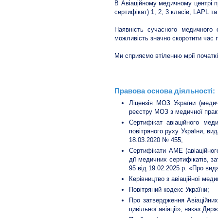
В Авіаційному медичному центрі 
сертифікат) 1, 2, 3 класів, LAPL 
Наявність сучасного медичного
можливість значно скоротити час 
Ми сприяємо втіленню мрії початкі
Правова основа діяльності:
Ліцензія МОЗ України (меди
реєстру МОЗ з медичної практ
Сертифікат авіаційного мед
повітряного руху України, ви
18.03.2020 № 455;
Сертифікати АМЕ (авіаційног
дії медичних сертифікатів, з
95 від 19.02.2025 р. «Про вид
Керівництво з авіаційної мед
Повітряний кодекс України;
Про затвердження Авіаційних
цивільної авіації», наказ Дер