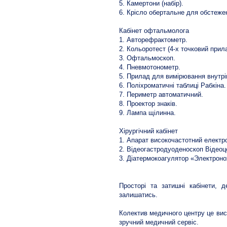
5. Камертони (набір).
6. Крісло обертальне для обстеже
Кабінет офтальмолога
1. Авторефрактометр.
2. Кольоротест (4-х точковий прил
3. Офтальмоскоп.
4. Пневмотонометр.
5. Прилад для вимірювання внутрі
6. Поліхроматичні таблиці Рабкіна.
7. Периметр автоматичний.
8. Проектор знаків.
9. Лампа щілинна.
Хірургічний кабінет
1. Апарат високочастотний електро
2. Відеогастродуоденоскоп Відеоц
3. Діатермокоагулятор «Электроно
Просторі та затишні кабінети,
залишатись.
Колектив медичного центру це висо
зручний медичний сервіс.