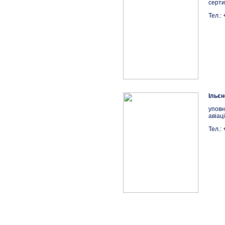
серти
Тел.:
Ільєн
уповн
авіац
Тел.: