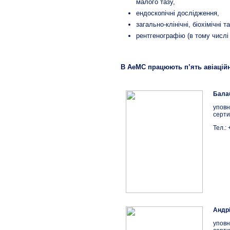
малого тазу,
ендоскопічні дослідження,
загально-клінічні, біохімічні т
рентгенографію (в тому числі
В АеМС працюють п’ять авіаційн
Балаб
уповн
серти
Тел.:
Андрі
уповн