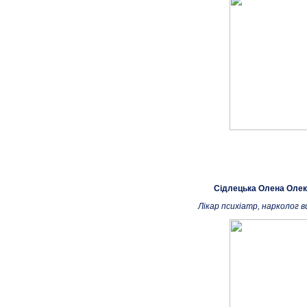
Сідлецька Олена Олек
Лікар психіатр, нарколог в