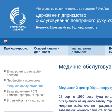
Міністерство розвитку громад та територій України
Державне підприємство
обслуговування повітряного руху Ук
Безпека. Ефективність. Відповідальність
Про Украерорух
Основні напрями
Інші напрями
Б
діяльності
діяльності
с
Медичне обслуговув
Електронні комунікаційні
послуги
Медичний центр Украерору
Професійна підготовка
Медичне обслуговування
Медичний центр Украероруху 
База відпочинку РСП
«Київцентраеро» "Стріла"
25 серпня 1960 року була орган
Вплив об’єктів на польоти
об’єднаного авіаційного загону Ук
медичне забезпечення працівни
забезпечує кожного пацієнта якіс