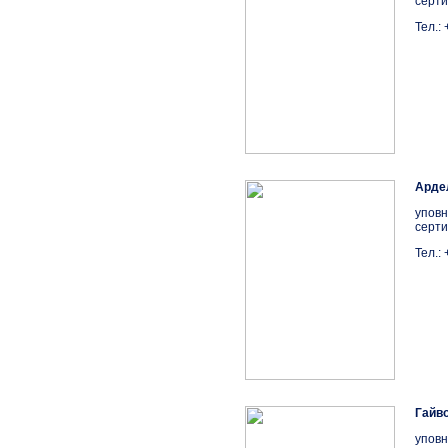
серти
Тел.:
Арде
уповн
серти
Тел.:
Гайво
уповн