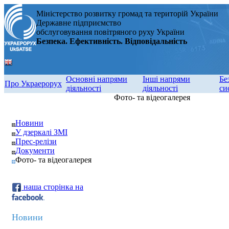
Міністерство розвитку громад та територій України
Державне підприємство
обслуговування повітряного руху України
Безпека. Ефективність. Відповідальність
Основні напрями
Інші напрями
Бе
Про Украерорух
діяльності
діяльності
си
Фото- та відеогалерея
Новини
У дзеркалі ЗМІ
Прес-релізи
Документи
Фото- та відеогалерея
наша сторінка на
Новини