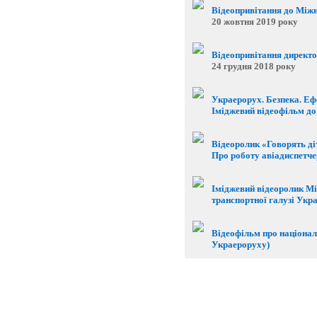
Відеопривітання до Міжн
20 жовтня 2019 року
Відеопривітання директо
24 грудня 2018 року
Украерорух. Безпека. Еф
Іміджевий відеофільм до
Відеоролик «Говорять ді
Про роботу авіадиспетчер
Іміджевий відеоролик Мі
транспортної галузі Укр
Відеофільм про націонал
Украероруху)