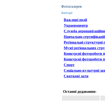
Фотогалерея
Категорії:
Важливі події
Украероцентр
Служба аеронавігаційно
Навчально-сертифікаці
Регіональні структурні 
Музеї регіональних стру
Конкурсні фотороботи п
Конкурсні фотороботи п
Спорт
Соціально-культурні за
Святкові дати
Останні додавання: