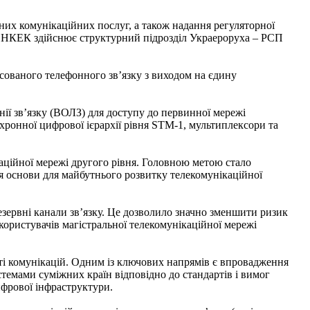
нних комунікаційних послуг, а також надання регуляторної
сті НКЕК здійснює структурний підрозділ Украероруха – РСП
ксованого телефонного зв’язку з виходом на єдину
ії зв’язку (ВОЛЗ) для доступу до первинної мережі
нхронної цифрової ієрархії рівня STM-1, мультиплексори та
каційної мережі другого рівня. Головною метою стало
ня основи для майбутнього розвитку телекомунікаційної
зервні канали зв’язку. Це дозволило значно зменшити ризик
користувачів магістральної телекомунікаційної мережі
ті комунікацій. Одним із ключових напрямів є впровадження
системами суміжних країн відповідно до стандартів і вимог
фрової інфраструктури.