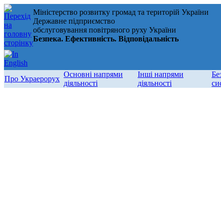
Міністерство розвитку громад та територій України
Державне підприємство
обслуговування повітряного руху України
Безпека. Ефективність. Відповідальність
Основні напрями
Інші напрями
Бе
Про Украерорух
діяльності
діяльності
си