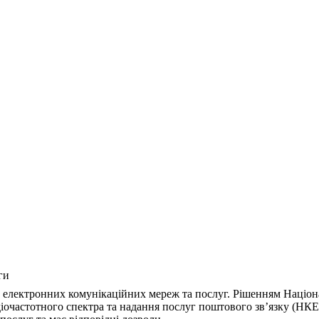
ги
 електронних комунікаційних мереж та послуг. Рішенням Націона
діочастотного спектра та надання послуг поштового зв’язку (НК