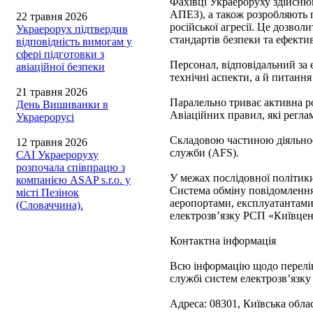
Фахівці Украероруху здійснюю
АПЕЗ), а також розробляють п
22 травня 2026
російської агресії. Це дозво
Украерорух підтвердив
стандартів безпеки та ефектив
відповідність вимогам у
сфері підготовки з
Персонал, відповідальний за 
авіаційної безпеки
технічні аспекти, а й питання
21 травня 2026
Паралельно триває активна р
День Вишиванки в
Авіаційних правил, які регла
Украерорусі
Складовою частиною діяльност
12 травня 2026
служби (AFS).
САІ Украероруху
розпочала співпрацю з
У межах послідовної політик
компанією ASAP s.r.o. у
Система обміну повідомленн
місті Пезінок
аеропортами, експлуатантами 
(Словаччина).
електрозв’язку РСП «Київцент
Контактна інформація
Всю інформацію щодо перелік
службі систем електрозв’язк
Адреса: 08301, Київська облас