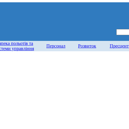
зпека польотів та
Персонал
Розвиток
Пресцент
стеми управління