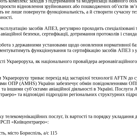
ть комплекс заходів з підтримання та модернізації наявного обла
роєкти відновлення зруйнованих або пошкоджених об’єктів зв’язк
лить не лише повернути функціональність, а й створити сучасну 
ності.
експлуатацію засобів АПЕЗ, регулярно проходить спеціалізовані
 авіаційної безпеки, сертифікації, дотримання протоколів і станд
обота з державними установами щодо оновлення нормативної бази
ментуватимуть функціонування та сертифікацію засобів АПЕЗ з у
і Украероруха, як національного провайдера аеронавігаційного 
и Украероруху триває перехід від застарілої технології AFTN д
ями ОПР (AMHS) України забезпечує обмін повідомленнями ОПР 
та іншими суб’єктами авіаційної діяльності в Україні. Послуги 
раеро» та відповідні підрозділи регіональних структурних підро
у телекомунікаційних послуг, їх вартості та порядку укладання 
у РСП «Київцентраеро»:
ть, місто Бориспіль, а/с 115