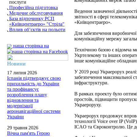
комунікаційних мереж та/або 
послуги
Професійна підготовка
Ведення зазначеної діяльност
Медичне обслуговування
звітності в сфері телекомуні
База відпочинку РСП
«Київцентраеро».
«Київцентраеро» "Стріла"
Вплив об’єктів на польоти
Для забезпечення виробничої 
комунікаційну мережу загал
наша сторінка на
Технічною базою є відомча м
Укртелекому та інших операто
інше комунікаційне обладнан
Новини
У 2019 році Украерорух реалі
17 липня 2026
забезпечення максимальної ст
Іспанія підтверджує свою
інфраструктури.
прихильність до України
та профінансує
В рамках проекту було оптим
розроблення плану
простоїв, підвищити пропускн
відновлення та
Украероруху.
модернізації
аеронавігаційної системи
Украерорух продовжує впрова
України
технології Voice over IP (VoI
ICAO та Євроконтролю. Це до
29 травня 2026
Вічна пам'ять Герою