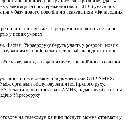
днання авіаційного повітряного електрозв’язку (далі –
у, навігації та спостереження (далі – ЗНС) унаслідок
технічну базу нового покоління з урахуванням міжнародних
 тренінги та інструктажі. Програми охоплюють не лише
артів у нових умовах.
. Фахівці Украероруху беруть участь у розробці нових
рахуванням як національних, так і міжнародних вимог.
обслуговування, є надання послуг авіаційної фіксованої
о сучасної системи обміну повідомленнями ОПР AMHS.
між органами обслуговування повітряного руху,
AFS, у частині, що стосується AMHS, надає служба систем
зділів Украероруху.
договору на телекомунікаційні послуги можна отримати у