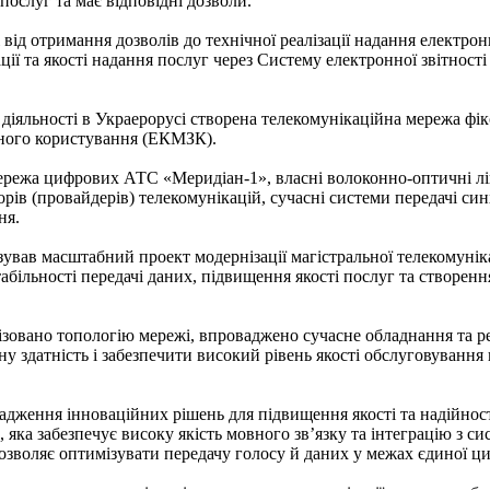
послуг та має відповідні дозволи.
і від отримання дозволів до технічної реалізації надання електро
кації та якості надання послуг через Систему електронної звітно
діяльності в Украерорусі створена телекомунікаційна мережа фі
ьного користування (ЕКМЗК).
ережа цифрових АТС «Меридіан-1», власні волоконно-оптичні лін
рів (провайдерів) телекомунікацій, сучасні системи передачі си
ня.
зував масштабний проект модернізації магістральної телекомуні
абільності передачі даних, підвищення якості послуг та створен
ізовано топологію мережі, впроваджено сучасне обладнання та ре
у здатність і забезпечити високий рівень якості обслуговування 
дження інноваційних рішень для підвищення якості та надійнос
P), яка забезпечує високу якість мовного зв’язку та інтеграцію з 
зволяє оптимізувати передачу голосу й даних у межах єдиної ци