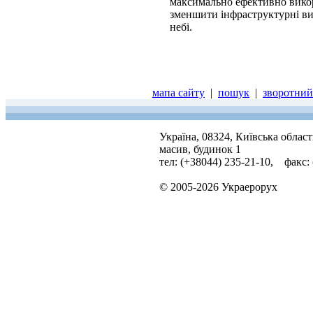
максимально ефективно викор
зменшити інфраструктурні ви
небі.
мапа сайту
|
пошук
|
зворотний 
Україна, 08324, Київська облас
масив, будинок 1
тел: (+38044) 235-21-10, факс:
© 2005-2026 Украерорух