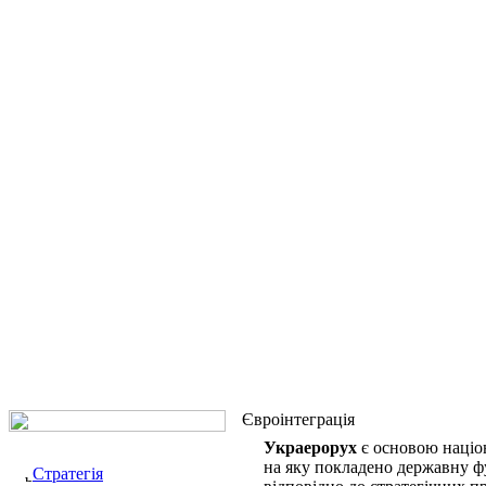
Євроінтеграція
Украерорух
є основою націон
на яку покладено державну фу
Стратегія