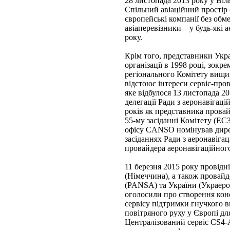
28 листопада 2013 року у Віл
Спільний авіаційний простір
європейські компанії без обме
авіаперевізники – у будь-які
року.
Крім того, представники Укра
організації в 1998 році, зок
регіонального Комітету вищ
відстоює інтереси сервіс-пров
яке відбулося 13 листопада 2
делегації Ради з аеронавіг
років як представника провай
55-му засіданні Комітету (EC3
офісу CANSO номінував дире
засіданнях Ради з аеронаві
провайдера аеронавігаційного
11 березня 2015 року провідні
(Німеччина), а також провайд
(PANSA) та України (Украерор
оголосили про створення кон
сервісу підтримки гнучкого 
повітряного руху у Європі дл
Централізований сервіс CS4-A