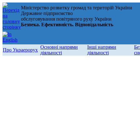
Міністерство розвитку громад та територій України
Державне підприємство
обслуговування повітряного руху України
Безпека. Ефективність. Відповідальність
Основні напрями
Інші напрями
Бе
Про Украерорух
діяльності
діяльності
си