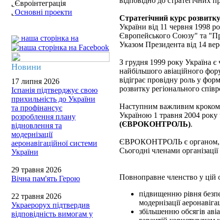
відповідно до стратегічних п
Євроінтеграція
Основні проекти
Стратегічний курс розвитку
України від 11 червня 1998 ро
Європейського Союзу" та "Пр
наша сторінка на
Указом Президента від 14 вер
З грудня 1999 року Україна є
Новини
найбільшого авіаційного фору
відіграє провідну роль у фор
17 липня 2026
розвитку регіонального співро
Іспанія підтверджує свою
прихильність до України
Наступним важливим кроком н
та профінансує
Україною 1 травня 2004 року
розроблення плану
(ЄВРОКОНТРОЛЬ)
.
відновлення та
модернізації
ЄВРОКОНТРОЛЬ є органом, яки
аеронавігаційної системи
Сьогодні членами організації
України
29 травня 2026
Повноправне членство у цій о
Вічна пам'ять Герою
підвищенню рівня безпе
22 травня 2026
модернізації аеронавіга
Украерорух підтвердив
збільшенню обсягів аві
відповідність вимогам у