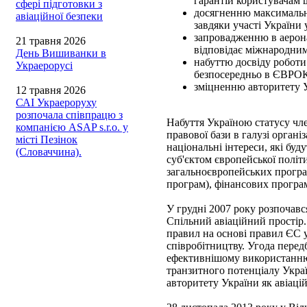
гарантій користувачам 
сфері підготовки з
досягненню максимально
авіаційної безпеки
завдяки участі України
запровадженню в аерона
21 травня 2026
відповідає міжнародним
День Вишиванки в
набуттю досвіду роботи
Украерорусі
безпосередньо в ЄВРОК
зміцненню авторитету У
12 травня 2026
САІ Украероруху
розпочала співпрацю з
Набуття Україною статусу 
компанією ASAP s.r.o. у
правової бази в галузі органі
місті Пезінок
національні інтереси, які 
(Словаччина).
суб'єктом європейської полі
загальноєвропейських програ
програм), фінансових програ
У грудні 2007 року розпочав
Спільний авіаційний простір.
правил на основі правил ЄС у
співробітництву. Угода перед
ефективнішому використанню 
транзитного потенціалу Украї
авторитету України як авіаці