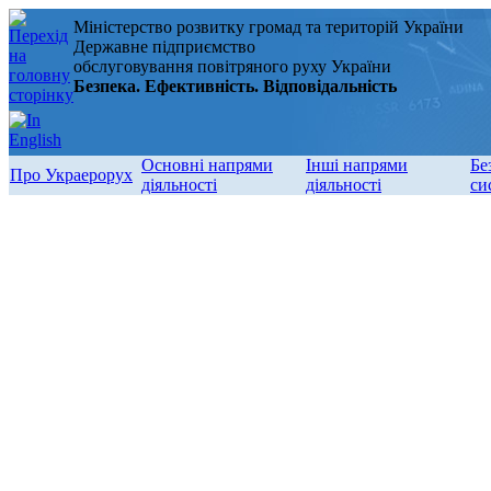
Міністерство розвитку громад та територій України
Державне підприємство
обслуговування повітряного руху України
Безпека. Ефективність. Відповідальність
Основні напрями
Інші напрями
Бе
Про Украерорух
діяльності
діяльності
си