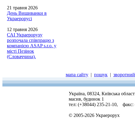
21 травня 2026
День Вишиванки в
Украерорусі
12 травня 2026
САІ Украероруху
розпочала співпрацю з
компанією ASAP s.r.o. у
місті Пезінок
(Словаччина).
мапа сайту
|
пошук
|
зворотний 
Україна, 08324, Київська облас
масив, будинок 1
тел: (+38044) 235-21-10, факс:
© 2005-2026 Украерорух