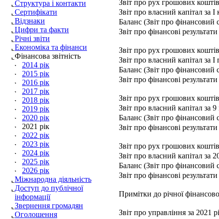
Звіт про рух грошових коштів 
Структура і контакти
Сертифікати
Звіт про власний капітал за І 
Відзнаки
Баланс (Звіт про фінансовий ст
Цифри та факти
Звіт про фінансові результати 
Річні звіти
Економіка та фінанси
Звіт про рух грошових коштів 
Фінансова звітність
Звіт про власний капітал за І 
2014 рік
Баланс (Звіт про фінансовий ст
2015 рік
Звіт про фінансові результати 
2016 рік
2017 рік
Звіт про рух грошових коштів 
2018 рік
Звіт про власний капітал за 9 
2019 рік
2020 рік
Баланс (Звіт про фінансовий ст
2021 рік
Звіт про фінансові результати 
2022 рік
2023 рік
Звіт про рух грошових коштів 
2024 рік
Звіт про власний капітал за 20
2025 рік
Баланс (Звіт про фінансовий ст
2026 рік
Звіт про фінансові результати 
Міжнародна діяльність
Доступ до публічної
Примітки до річної фінансової 
інформації
Звернення громадян
Звіт про управління за 2021 рі
Оголошення