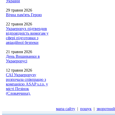
України
29 травня 2026
Вічна пам'ять Герою
22 травня 2026
Украерорух підтвердив
відповідність вимогам у
сфері підготовки з
авіаційної безпеки
21 травня 2026
День Вишиванки в
Украерорусі
12 травня 2026
САІ Украероруху
розпочала співпрацю з
компанією ASAP s.r.o. у
місті Пезінок
(Словаччина).
мапа сайту
|
пошук
|
зворотний 