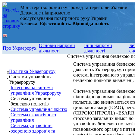
Міністерство розвитку громад та територій України
Державне підприємство
обслуговування повітряного руху України
Безпека. Ефективність. Відповідальність
Основні напрями
Інші напрями
Бе
Про Украерорух
діяльності
діяльності
си
Система управління безпекою по
Система управління безпекою 
діяльність Украероруху, спря
Політика Украероруху
системі інтегрованого управлі
Системи управління
безпекою польотів визначені,
Украероруху
Інтегрована система
Система управління безпекою 
управління Украероруху
відповідно до вимог націонал
Система управління
польотів, що визначаються с
безпекою польотів
цивільної авіації (ІСАО), рег
Система управління якістю
(ЄВРОКОНТРОЛЬ) «ESARR 3», 
Система екологічного
стосовно загальних вимог до
управління
управління безпекою польоті
Система управління
повноважного органу з питань
охороною здоров’я та
сумісні із вимогами Регуляці