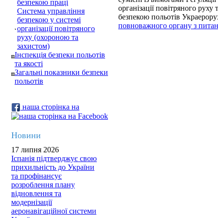
безпекою праці
організації повітряного руху
Система управління
безпекою польотів Украерору
безпекою у системі
повноважного органу з питань
організації повітряного
руху (охороною та
захистом)
Інспекція безпеки польотів
та якості
Загальні показники безпеки
польотів
наша сторінка на
Новини
17 липня 2026
Іспанія підтверджує свою
прихильність до України
та профінансує
розроблення плану
відновлення та
модернізації
аеронавігаційної системи