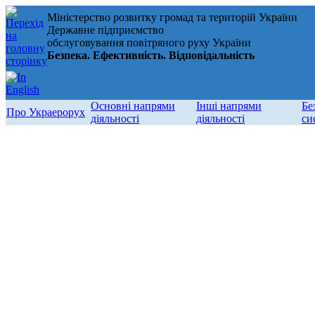
Міністерство розвитку громад та територій України
Державне підприємство
обслуговування повітряного руху України
Безпека. Ефективність. Відповідальність
Основні напрями
Інші напрями
Бе
Про Украерорух
діяльності
діяльності
си