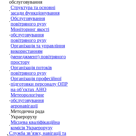
обслуговування
Структура та основні
засади функціонування
Обслуговування
повітряного руху
Моніторинг якості
обслуговування
повітряного руху
Організація та управління
використанням
(менеджмент) повітряного
простору
Організація потоків
повітряного руху
Організація професійної
підготовки персоналу ОПР
на об’єктах АНО
Метеорологічне
обслуговування
аеронавігації
Методична рада
Украероруху
Місцева кваліфікаційна
комісія Украероруху
Служба зв’язку, навігації та