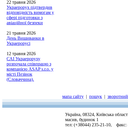
22 травня 2026
Украерорух підтвердив
відповідність вимогам у
сфері підготовки з
авіаційної безпеки
21 травня 2026
День Вишиванки в
Украерорусі
12 травня 2026
САІ Украероруху
розпочала співпрацю з
компанією ASAP s.r.o. у
місті Пезінок
(Словаччина).
мапа сайту
|
пошук
|
зворотний 
Україна, 08324, Київська облас
масив, будинок 1
тел: (+38044) 235-21-10, факс: