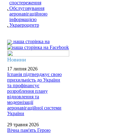
спостереження
Обслуговування
аеронавігаційною
інформацією
Украероцентр
наша сторінка на
Новини
17 липня 2026
Іспанія підтверджує свою
прихильність до України
та профінансує
розроблення плану
відновлення та
модернізації
аеронавігаційної системи
України
29 травня 2026
Вічна пам'ять Герою