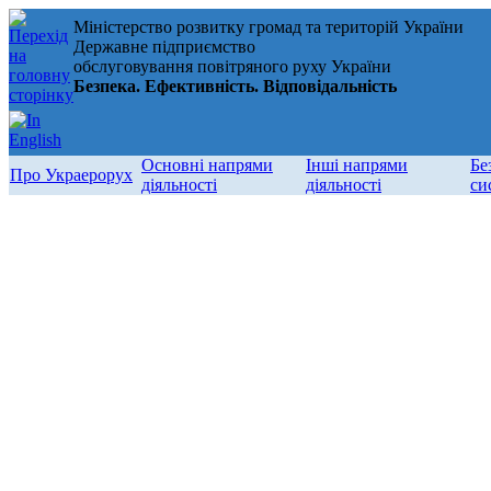
Міністерство розвитку громад та територій України
Державне підприємство
обслуговування повітряного руху України
Безпека. Ефективність. Відповідальність
Основні напрями
Інші напрями
Бе
Про Украерорух
діяльності
діяльності
си