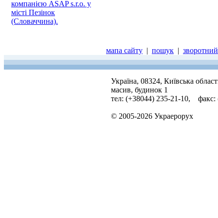
компанією ASAP s.r.o. у
місті Пезінок
(Словаччина).
мапа сайту
|
пошук
|
зворотний 
Україна, 08324, Київська облас
масив, будинок 1
тел: (+38044) 235-21-10, факс:
© 2005-2026 Украерорух