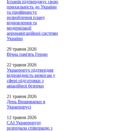
Іспанія підтверджує свою
прихильність до України
та профінансує
розроблення плану
відновлення та
модернізації
аеронавігаційної системи
України
29 травня 2026
Вічна пам'ять Герою
22 травня 2026
Украерорух підтвердив
відповідність вимогам у
сфері підготовки з
авіаційної безпеки
21 травня 2026
День Вишиванки в
Украерорусі
12 травня 2026
САІ Украероруху
розпочала співпрацю з