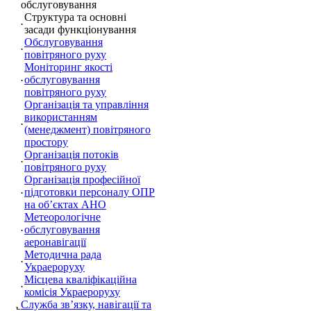
обслуговування
Структура та основні
засади функціонування
Обслуговування
повітряного руху
Моніторинг якості
обслуговування
повітряного руху
Організація та управління
використанням
(менеджмент) повітряного
простору
Організація потоків
повітряного руху
Організація професійної
підготовки персоналу ОПР
на об’єктах АНО
Метеорологічне
обслуговування
аеронавігації
Методична рада
Украероруху
Місцева кваліфікаційна
комісія Украероруху
Служба зв’язку, навігації та