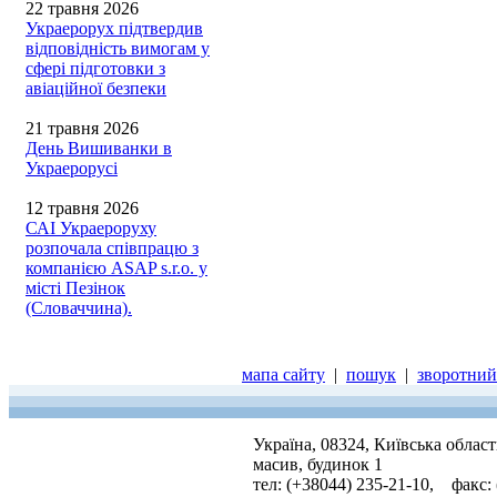
22 травня 2026
Украерорух підтвердив
відповідність вимогам у
сфері підготовки з
авіаційної безпеки
21 травня 2026
День Вишиванки в
Украерорусі
12 травня 2026
САІ Украероруху
розпочала співпрацю з
компанією ASAP s.r.o. у
місті Пезінок
(Словаччина).
мапа сайту
|
пошук
|
зворотний 
Україна, 08324, Київська облас
масив, будинок 1
тел: (+38044) 235-21-10, факс: