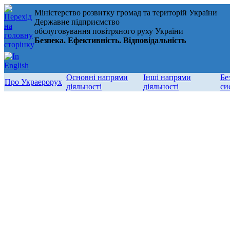
Міністерство розвитку громад та територій України
Державне підприємство
обслуговування повітряного руху України
Безпека. Ефективність. Відповідальність
Основні напрями
Інші напрями
Бе
Про Украерорух
діяльності
діяльності
си