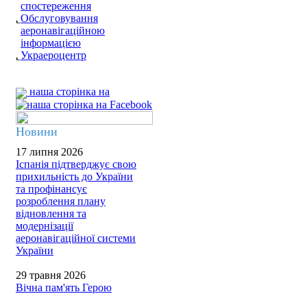
спостереження
Обслуговування
аеронавігаційною
інформацією
Украероцентр
наша сторінка на
Новини
17 липня 2026
Іспанія підтверджує свою
прихильність до України
та профінансує
розроблення плану
відновлення та
модернізації
аеронавігаційної системи
України
29 травня 2026
Вічна пам'ять Герою