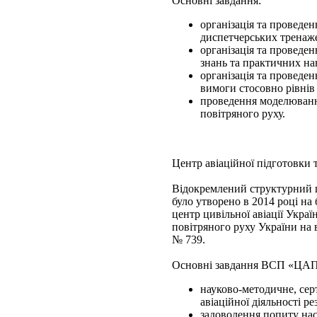
Основні завдання:
організація та проведе
диспетчерських тренаже
організація та проведе
знань та практичних на
організація та проведе
вимоги стосовно рівнів
проведення моделювання
повітряного руху.
Центр авіаційної підготовки т
Відокремлений структурний п
було утворено в 2014 році н
центр цивільної авіації Укр
повітряного руху України на 
№ 739.
Основні завдання ВСП «ЦА
науково-методичне, сер
авіаційної діяльності р
задоволення попиту насе