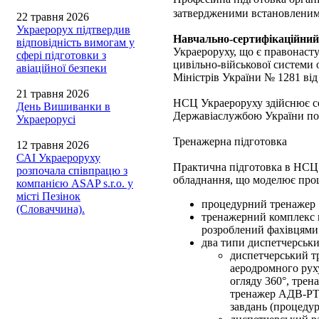
затвердженими встановленим
22 травня 2026
Украерорух підтвердив
Навчально-сертифікаційний
відповідність вимогам у
Украероруху, що є правонаст
сфері підготовки з
цивільно-військової системи 
авіаційної безпеки
Міністрів України № 1281 від
21 травня 2026
НСЦ Украероруху здійснює се
День Вишиванки в
Державіаслужбою України п
Украерорусі
Тренажерна підготовка
12 травня 2026
САІ Украероруху
Практична підготовка в НСЦ 
розпочала співпрацю з
обладнання, що моделює проце
компанією ASAP s.r.o. у
місті Пезінок
процедурний тренажер «R
(Словаччина).
тренажерний комплекс 
розроблений фахівцям
два типи диспетчерськи
диспетчерський т
аеродромного рух
огляду 360°, трен
тренажер АДВ-РТТ
завдань (процедур