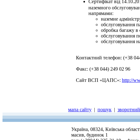
Сертифікат від 14.10.2
наземного обслуговуван
напрямами:
наземне адміністр
обслуговування п
обробка багажу в с
обслуговування по
обслуговування на
Контактний телефон: (+38 044
Факс: (+38 044) 249 02 96
Сайт ВСП «ЦАПС»:
http://w
мапа сайту
|
пошук
|
зворотний 
Україна, 08324, Київська облас
масив, будинок 1