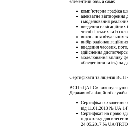
елементній базі, а саме:
комп’ютерна графіка ши
адекватне відтворення д
і моделювання реальни
введення навігаційних і
числі гірських та із ск
виконання візуальних т
вибір радіонавігаційни
введення часових, пого
здійснення диспетчерсь
моделювання впливу факт
обледеніння та ін.) на 
Сертифікати та ліцензії ВС
ВСП «ЦАПС» виконує функції 
Державної авіаційної служби
Сертифікат схвалення о
від 11.01.2013 № UA.147
Сертифікат на право зд
підготовку для внесенн
24.05.2017 № UA/TRTO-00