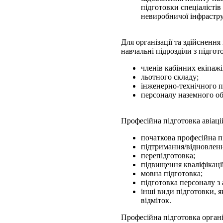
підготовки спеціалістів 
невиробничої інфрастр
Для організації та здійснен
навчальні підрозділи з підгот
членів кабінних екіпажі
льотного складу;
інженерно-технічного п
персоналу наземного о
Професійна підготовка авіац
початкова професійна п
підтримання/відновлення
перепідготовка;
підвищення кваліфікації
мовна підготовка;
підготовка персоналу з 
інші види підготовки, я
відміток.
Професійна підготовка органі