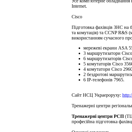
Усе комп'ютерне обладнання 
Internet.
Cisco
Підготовка фахівців ЗНС на 
та комутація) та CCNP R&S (м
використанням сучасного прог
мережеві екрани ASA 5
3 маршрутизатори Cisco
6 маршрутизаторів Cisco
5 комутаторів Cisco 356
4 комутатори Cisco 2960
2 бездротові маршрути
6 ІР-телефонів 7965.
Сайт НСЦ Украероруху:
http:
Тренажерні центри регіональ
Тренажерні центри РСП
(ТЦ
професійна підготовка фахівц