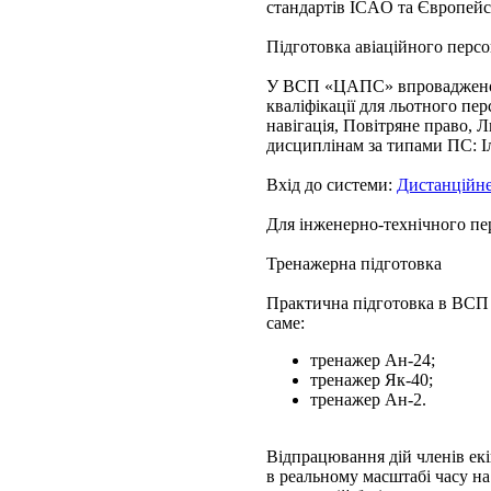
стандартів ICAO та Європейс
Підготовка авіаційного пе
У ВСП «ЦАПС» впроваджено с
кваліфікації для льотного пе
навігація, Повітряне право, 
дисциплінам за типами ПС: Іл
Вхід до системи:
Дистанційне
Для інженерно-технічного пе
Тренажерна підготовка
Практична підготовка в ВСП
саме:
тренажер Ан-24;
тренажер Як-40;
тренажер Ан-2.
Відпрацювання дій членів ек
в реальному масштабі часу на