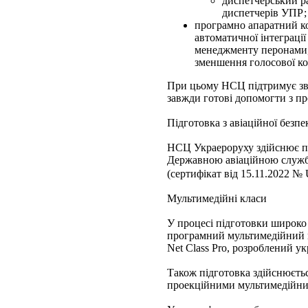
диспетчерський р
диспетчерів УПР;
програмно апаратний ко
автоматичної інтеграції
менеджменту перонами, 
зменшення голосової к
При цьому НСЦ підтримує зв'
завжди готові допомогти з пр
Підготовка з авіаційної безпе
НСЦ Украероруху здійснює під
Державною авіаційною служ
(сертифікат від 15.11.2022 
Мультимедійні класи
У процесі підготовки широко
програмний мультимедійний 
Net Class Pro, розроблений у
Також підготовка здійснюєтьс
проекційними мультимедійни