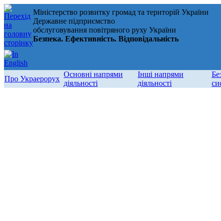
Міністерство розвитку громад та територій України
Державне підприємство
обслуговування повітряного руху України
Безпека. Ефективність. Відповідальність
Основні напрями
Інші напрями
Бе
Про Украерорух
діяльності
діяльності
си