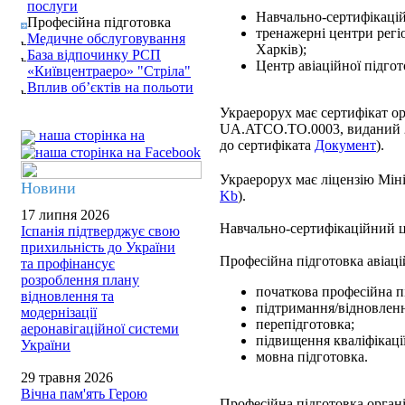
послуги
Навчально-сертифікацій
Професійна підготовка
тренажерні центри регіо
Медичне обслуговування
Харків);
База відпочинку РСП
Центр авіаційної підгот
«Київцентраеро» "Стріла"
Вплив об’єктів на польоти
Украерорух має сертифікат ор
UA.ATCO.TO.0003, виданий 
наша сторінка на
до сертифіката
Документ
).
Украерорух має ліцензію Міні
Новини
Kb
).
17 липня 2026
Навчально-сертифікаційний 
Іспанія підтверджує свою
прихильність до України
Професійна підготовка авіац
та профінансує
розроблення плану
початкова професійна п
відновлення та
підтримання/відновлення
модернізації
перепідготовка;
аеронавігаційної системи
підвищення кваліфікації
України
мовна підготовка.
29 травня 2026
Вічна пам'ять Герою
Професійна підготовка органі