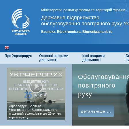
Міністерство розвитку громад та територій України
Державне підприємство
обслуговування повітряного руху Ук
Безпека. Ефективність. Відповідальність
Про Украерорух
Основні напрями
Інші напрями
Б
діяльності
діяльності
с
Обслуговуванн
повітряного
руху
Украерорух. Безпека.
Ефективність. Відповідальність
детальніше ...
Іміджевий відеофільм до 25-річчя
Украероруху