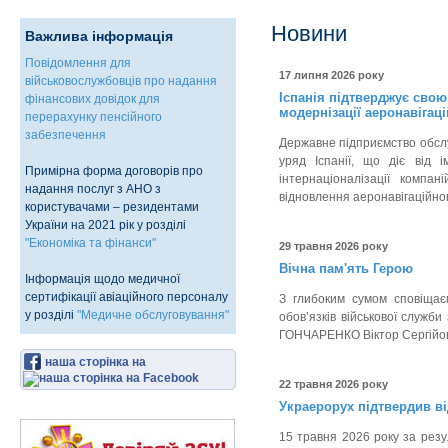
Новини
Важлива інформація
Повідомлення для
17 липня 2026 року
військовослужбовців про надання
Іспанія підтверджує свою
фінансових довідок для
модернізації аеронавігац
перерахунку пенсійного
забезпечення
Державне підприємство обслуг
уряд Іспанії, що діє від 
Примірна форма договорів про
інтернаціоналізації компа
надання послуг з АНО з
відновлення аеронавігаційног
користувачами – резидентами
України на 2021 рік у розділі
"Економіка та фінанси"
29 травня 2026 року
Вічна пам'ять Герою
Інформація щодо медичної
сертифікації авіаційного персоналу
З глибоким сумом сповіщаєм
у розділі
"Медичне обслуговування"
обов’язків військової служб
ГОНЧАРЕНКО Віктор Сергійо
наша сторінка на
22 травня 2026 року
Украерорух підтвердив ві
15 травня 2026 року за резу