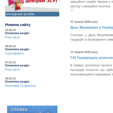
авіаційної служби України у
центру з авіаційної безпеки.
instagram profile
21 травня 2026 року
Новини сайту
День Вишиванки в Украер
10.06.19
Оновлено розділ
Сьогодні, у День Вишиванк
Річні звіти
традицій та вшанування симв
09.06.19
Оновлено розділ
12 травня 2026 року
Сертифікати
САІ Украероруху розпочал
27.02.19
В рамках реалізації проєкт
Оновлено розділ
Річні звіти
процедур польотів, що здій
аеронавігаційної інформації 
26.02.19
Оновлено розділ
Економіка та фінанси