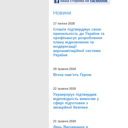
наша сторінка на
Новини
17 липня 2026
Іспанія підтверджує свою
прихильність до України та
профінансує розроблення
плану відновлення та
модернізації
аеронавігаційної системи
України
29 травня 2026
Вічна пам'ять Герою
22 травня 2026
Украерорух підтвердив
відповідність вимогам у
сфері підготовки з
авіаційної безпеки
21 травня 2026
День Вишиванки в