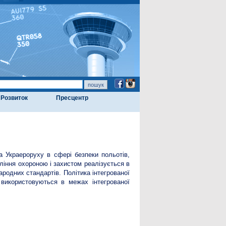
Розвиток
Пресцентр
а Украероруху в сфері безпеки польотів,
авління охороною і захистом реалізується в
родних стандартів. Політика інтегрованої
 використовуються в межах інтегрованої