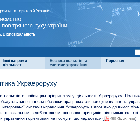
громад та територій України
риємство
 повітряного руху України
. Відповідальність
Інші напрями
Безпека польотів та
Персонал
діяльності
системи управління
ітика Украероруху
а польотів є найвищим пріоритетом у діяльності Украероруху. Політик
 обслуговування, гігієни і безпеки праці, екологічного управління та упр
 інтегрованої системи управління Украероруху відповідно до вимог міжна
и є загальним відображенням основних принципів підприємства, які
и управління і орієнтовані на послуги, що надаються (
).
480 Kb, ukr, eng