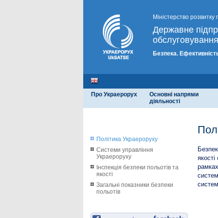
Міністерство розвитку 
Державне підп
обслуговування
Безпека. Ефективність
Про Украерорух
Основні напрями
діяльності
Пол
Політика Украероруху
Безпек
Системи управління
Украероруху
якості
рамках
Інспекція безпеки польотів та
якості
систем
систем
Загальні показники безпеки
польотів