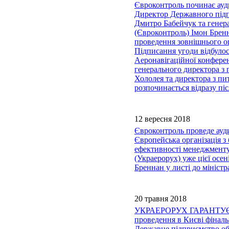
Євроконтроль починає ауд
Директор Державного підп
Дмитро Бабейчук та генера
(Євроконтроль) Імон Брен
проведення зовнішнього о
Підписання угоди відбулос
Аеронавігаційної конферен
генерального директора з 
Хололея та директора з пи
розпочинається відразу пі
12 вересня 2018
Євроконтроль проведе ауди
Європейська організація з
ефективності менеджменту
(Украерорух) уже цієї осе
Бреннан у листі до мініст
20 травня 2018
УКРАЕРОРУХ ГАРАНТУЄ
проведення в Києві фінал
Державне підприємство об