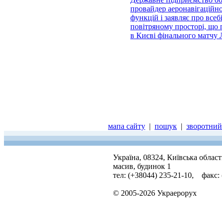
провайдер аеронавігаційно
функцій і заявляє про всеб
повітряному просторі, що 
в Києві фінального матчу
мапа сайту
|
пошук
|
зворотний 
Україна, 08324, Київська облас
масив, будинок 1
тел: (+38044) 235-21-10, факс:
© 2005-2026 Украерорух