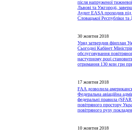
після напруженої тижневої
Львові та Ужгороді, завер
Аудит EASA проходив під 
Словацької Республіки та 
30 жовтня 2018
Уряд затвердив фінплан Ук
Сьогодні Кабінет Міністр
обслуговування повітряног
наступному році становить
отримання 130 млн грн пр
17 жовтня 2018
FAA дозволила американсь
Федеральна авіаційна адм
федеральні правила (SFAR1
повітряного простору Укра
повітряного руху покладен
10 жовтня 2018