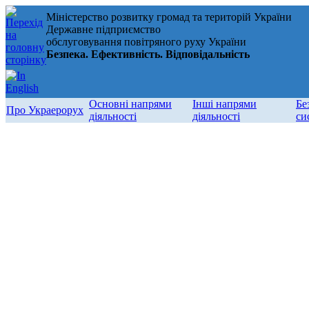
Міністерство розвитку громад та територій України
Державне підприємство
обслуговування повітряного руху України
Безпека. Ефективність. Відповідальність
Основні напрями
Інші напрями
Бе
Про Украерорух
діяльності
діяльності
си