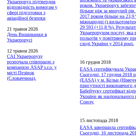
Украерорух підтвердив
роком. Украерорух забезпе
відповідність вимогам у
більше ніж за минулий рік 
сфері підготовки з
2017 роком більше на 23,9 
авіаційної безпеки
міжнародні (з вильотом/пос
29 593 (+11,8 %). Результ
21 травня 2026
Украерорухом послуг, яка 
День Вишиванки в
польотів у повітряному пр
Украерорусі
сході України у 2014 році.
12 травня 2026
САІ Украероруху
розпочала співпрацю з
16 грудня 2018
компанією ASAP s.r.o. у
EASA сертифікувала Укра
місті Пезінок
Сьогодні, 17 грудня 2018 р
(Словаччина).
(EASA) у м. Кельн (Німеч
присутності виконавчого 
Бабейчуку сертифікат відп
України як національного
Союзу.
15 листопада 2018
EASA завершила сертифікац
Сьогодні, 16 листопада 20