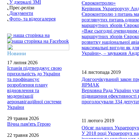
У дзеркалі ЗМІ
Євроконтролю»
Прес-релізи
Керівник Украероруху Андр
Документи
Євроконтролю з питань мар
Фото- та відеогалерея
розглянутих питань одним 
маршрутних зборів Єврок
«Вже сьогодні очевидним є
наша сторінка на
маршрутних зборів Єврокон
розвитку національної аві
максимальні вигоди як для
Новини
України», – зауважив Ан
17 липня 2026
Іспанія підтверджує свою
14 листопада 2019
прихильність до України
та профінансує
Довгоочікуваний закон пр
розроблення плану
ЯРМАК
відновлення та
Верховна Рада України ух
модернізації
підвищення ефективності в
аеронавігаційної системи
проголосували 334 депута
України
29 травня 2026
11 лютого 2019
Вічна пам'ять Герою
Обсяг наданих Украерорухо
У 2018 році Украерорух на
22 травня 2026
іноземних та українських 