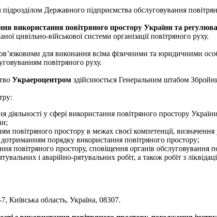
 підрозділом Державного підприємства обслуговування повітрян
ння використання повітряного простору України та регулюва
ної цивільно-військової системи організації повітряного руху.
ов’язковими для виконання всіма фізичними та юридичними особ
уговуванням повітряного руху.
цтво
Украероцентром
здійснюється Генеральним штабом Збройни
тру:
я діяльності у сфері використання повітряного простору України
ни;
ям повітряного простору в межах своєї компетенції, визначення
 дотриманням порядку використання повітряного простору;
ння повітряного простору, сповіщення органів обслуговування п
увальних і аварійно-рятувальних робіт, а також робіт з ліквідац
7, Київська область, Україна, 08307.