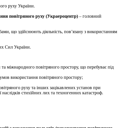
ого руху України.
ння повітряного руху (Украероцентр)
– головний
ами, що здійснюють діяльність, пов’язану з використанням
х Сил України.
 та міжнародного повітряного простору, що перебуває під
 умов використання повітряного простору;
овітряного руху та інших зацікавлених установ при
ії наслідків стихійних лих та техногенних катастроф.