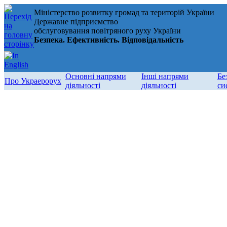
Міністерство розвитку громад та територій України
Державне підприємство
обслуговування повітряного руху України
Безпека. Ефективність. Відповідальність
Основні напрями
Інші напрями
Бе
Про Украерорух
діяльності
діяльності
си