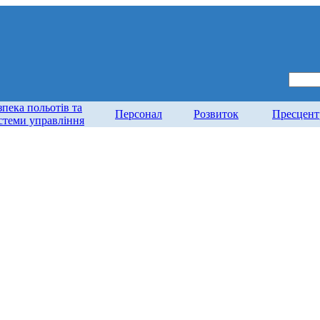
зпека польотів та
Персонал
Розвиток
Пресцент
стеми управління