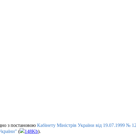
дно з постановою
Кабінету Міністрів України від 19.07.1999 № 1
України"
(
148Kb
).