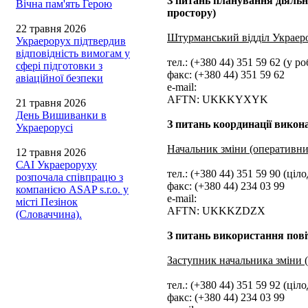
З питань планування діяльн
Вічна пам'ять Герою
простору)
22 травня 2026
Штурманський відділ Украер
Украерорух підтвердив
відповідність вимогам у
тел.: (+380 44) 351 59 62 (у ро
сфері підготовки з
факс: (+380 44) 351 59 62
авіаційної безпеки
e-mail:
AFTN: UKKKYXYK
21 травня 2026
День Вишиванки в
З питань координації викон
Украерорусі
Начальник зміни (оперативн
12 травня 2026
САІ Украероруху
тел.: (+380 44) 351 59 90 (ціл
розпочала співпрацю з
факс: (+380 44) 234 03 99
компанією ASAP s.r.o. у
e-mail:
місті Пезінок
AFTN: UKKKZDZX
(Словаччина).
З питань використання пові
Заступник начальника зміни 
тел.: (+380 44) 351 59 92 (ціл
факс: (+380 44) 234 03 99