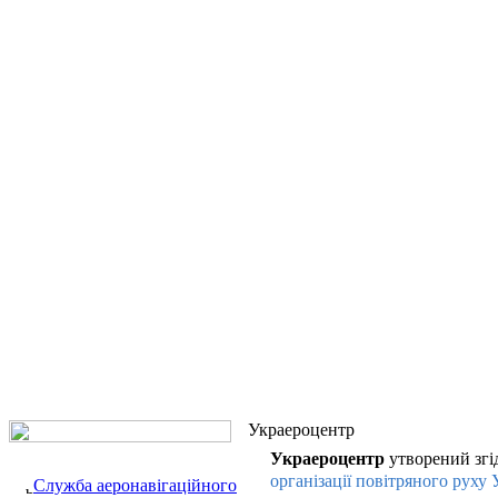
Украероцентр
Украероцентр
утворений згі
організації повітряного руху 
Служба аеронавігаційного