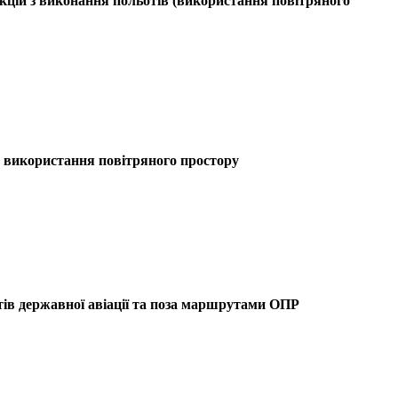
укцій з виконання польотів (використання повітряного
з використання повітряного простору
тів державної авіації та поза маршрутами ОПР