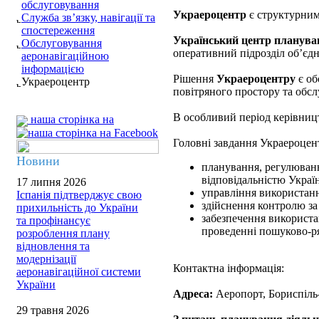
обслуговування
Украероцентр
є структурним
Служба зв’язку, навігації та
спостереження
Український центр планува
Обслуговування
оперативний підрозділ об’єдна
аеронавігаційною
інформацією
Рішення
Украероцентру
є об
Украероцентр
повітряного простору та обсл
В особливий період керівни
наша сторінка на
Головні завдання Украероцен
Новини
планування, регулюванн
відповідальністю Украї
17 липня 2026
управління використанн
Іспанія підтверджує свою
здійснення контролю за
прихильність до України
забезпечення використа
та профінансує
проведенні пошуково-рят
розроблення плану
відновлення та
модернізації
Контактна інформація:
аеронавігаційної системи
України
Адреса:
Аеропорт, Бориспіль-
29 травня 2026