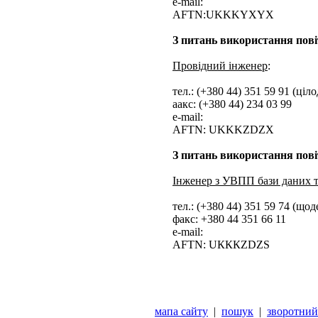
e-mail:
AFTN:UKKKYXYX
З питань використання пові
Провідний інженер
:
тел.: (+380 44) 351 59 91 (ціл
aакс: (+380 44) 234 03 99
e-mail:
AFTN: UKKKZDZX
З питань використання пові
Інженер з УВПП бази даних 
тел.: (+380 44) 351 59 74 (що
факс: +380 44 351 66 11
е-mail:
AFTN: UКККZDZS
мапа сайту
|
пошук
|
зворотний 