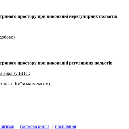
тряного простору при виконанні нерегулярних польотів
одобово)
тряного простору при виконанні регулярних польотів
та аналізу ВПП
:
денно за Київським часом)
зв'язок
|
гостьова книга
|
посилання