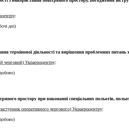
ості з використання повітряного простору, погодження інстр
оцентру
:
бочі дні)
ання термінової діяльності та вирішення проблемних питань 
ий черговий) Украероцентру
:
одобово)
тряного простору при виконанні спеціальних польотів, польо
(заступник оперативного чергового) Украероцентру
:
одобово)